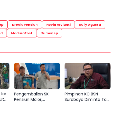
ep
Kredit Pensiun
Novia Arvianti
Rully Agusta
id
MaduraPost
Sumenep
otor
Pengembalian SK
Pimpinan KC BSN
ut
Pensiun Molor,
Surabaya Diminta Tak
n
Keluarga Abdul Hamid
Bersembunyi di Balik
ar
Desak BRI Sumenep
Dalih Aturan
Tepati Komitmen