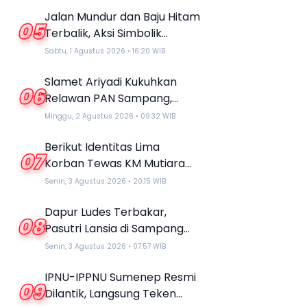
DPR RI
Jalan Mundur dan Baju Hitam
05
Terbalik, Aksi Simbolik
Jurnalis Sampang Protes
Sabtu, 1 Agustus 2026 • 16:20 WIB
Pernyataan “Londo Ireng”
Slamet Ariyadi Kukuhkan
Prabowo
06
Relawan PAN Sampang,
Serukan Satu Komando
Minggu, 2 Agustus 2026 • 09:32 WIB
Perkuat Basis Partai di
Berikut Identitas Lima
Madura
07
Korban Tewas KM Mutiara
Sentosa 2 Terungkap
Senin, 3 Agustus 2026 • 20:15 WIB
Dapur Ludes Terbakar,
08
Pasutri Lansia di Sampang
Berharap Uluran Tangan
Senin, 3 Agustus 2026 • 07:57 WIB
Pemerintah
IPNU-IPPNU Sumenep Resmi
09
Dilantik, Langsung Teken