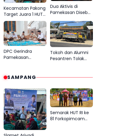
Dua Aktivis di
Kecamatan Pakong
Pamekasan Disebut
Target Juara 1 HUT
Cari Sensasi Gara
RI ke 81 Kabupaten
Gara Sentil H.Her
Pamekasan
DPC Gerindra
Tokoh dan Alumni
Pamekasan
Pesantren Tolak
Menyasar Desa
Pembangunan
Bujur Bawa Pesan
Indomaret di Desa
Prabowo Subianto
SAMPANG
Panaan
Semarak HUT RI ke
81 Forkopimcam
Camplong
Gandeng Yayasan
Slamet Ariyadi