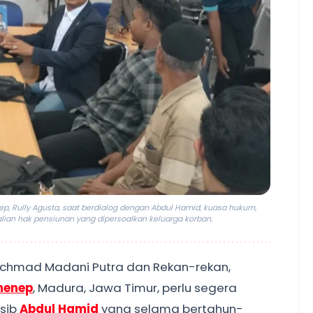
ep, Rully Agusta, saat berdialog dengan Abdul Hamid, kuasa hukum,
ian hak pensiunan yang dipersoalkan keluarga korban.
Achmad Madani Putra dan Rekan-rekan,
menep
, Madura, Jawa Timur, perlu segera
sib
Abdul Hamid
yang selama bertahun-