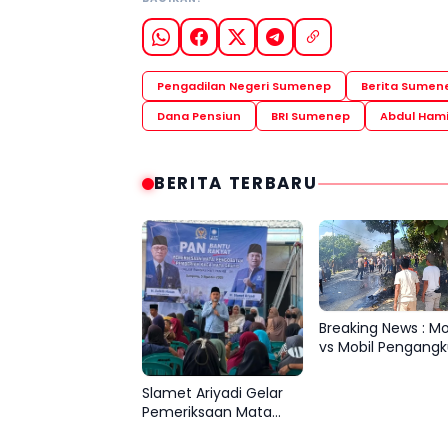
Pengadilan Negeri Sumenep
Berita Sumen
Dana Pensiun
BRI Sumenep
Abdul Ham
BERITA TERBARU
Breaking News : M
vs Mobil Pengangk
Tembakau, Korba
Meninggal Terbak
Slamet Ariyadi Gelar
Pemeriksaan Mata
Gratis di Sampang,