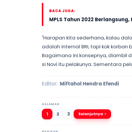
BACA JUGA:
MPLS Tahun 2022 Berlangsung, 
"Harapan kita sederhana, kalau dal
adalah internal BRI, tapi kok korba
Bagaimana ini konsepnya, diambil 
si Novi itu pelakunya. Sementara pel
Editor:
Miftahol Hendra Efendi
HALAMAN:
1
2
3
Selanjutnya
BAGIKAN: