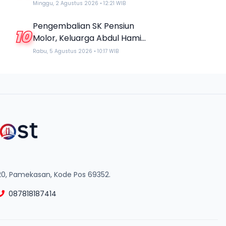
Kerja Sama Beasiswa
Minggu, 2 Agustus 2026 • 12:21 WIB
dengan Empat Kampus
Pengembalian SK Pensiun
10
Molor, Keluarga Abdul Hamid
Desak BRI Sumenep Tepati
Rabu, 5 Agustus 2026 • 10:17 WIB
Komitmen
20, Pamekasan, Kode Pos 69352.
087818187414