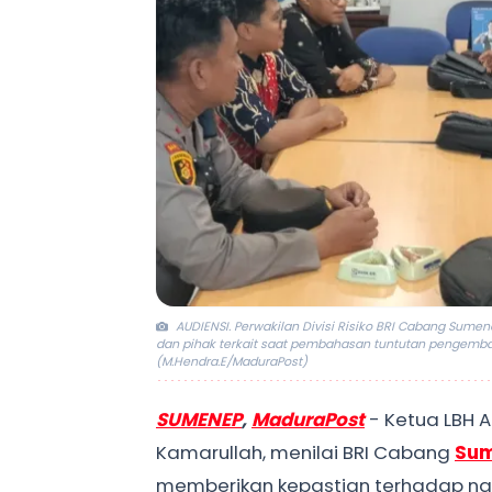
AUDIENSI. Perwakilan Divisi Risiko BRI Cabang Sumen
dan pihak terkait saat pembahasan tuntutan pengembal
(M.Hendra.E/MaduraPost)
SUMENEP
,
MaduraPost
- Ketua LBH 
Kamarullah, menilai BRI Cabang
Su
memberikan kepastian terhadap na