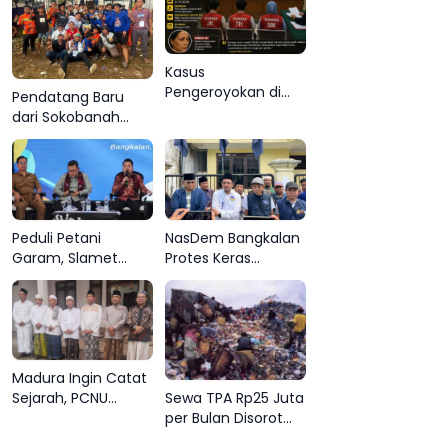
Kasus
Pengeroyokan di
Pendatang Baru
Cangkarman Masuk
dari Sokobanah
Meja Hijau, Korban
Sampang Curi
Minta Pelaku
Perhatian di Piala
Dihukum Setimpal
AHY Bangkalan,
Super Marcoet
Juara 1 Galatama
Peduli Petani
NasDem Bangkalan
Garam, Slamet
Protes Keras
Ariyadi Tegaskan
Sampul Tempo soal
Komitmen
Isu Merger dengan
Perjuangkan
Gerindra
Kesejahteraan
Masyarakat Madura
Madura Ingin Catat
Sewa TPA Rp25 Juta
Sejarah, PCNU
per Bulan Disorot
Usulkan Bangkalan
DPRD, Pemkab
Tuan Rumah