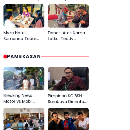
Penumpang KM
Dilantik, Langsung
Mutiara Sentosa 2
Teken Kerja Sama
Terjun ke Laut
Beasiswa dengan
Empat Kampus
Myze Hotel
Donasi Atas Nama
Sumenep Tebar
Letkol Teddy
Promo
Perluas Aksi Jumat
Kemerdekaan,
Berkah di Sumenep
Tamu Bisa Nikmati
PAMEKASAN
Paket Menginap
dan Kuliner Spesial
Breaking News :
Pimpinan KC BSN
Motor vs Mobil
Surabaya Diminta
Pengangkut
Tak Bersembunyi di
Tembakau, Korban
Balik Dalih Aturan
Meninggal Terbakar