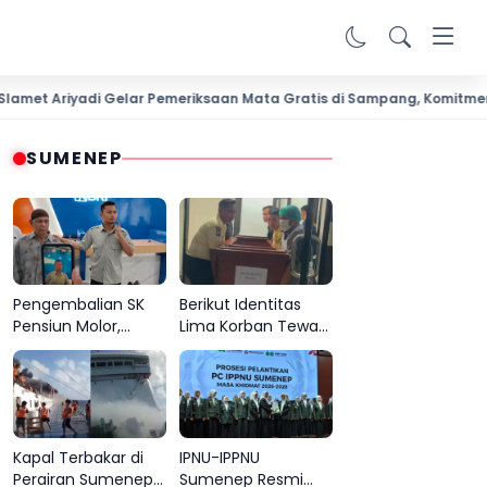
riyadi Gelar Pemeriksaan Mata Gratis di Sampang, Komitmen Menja
SUMENEP
Pengembalian SK
Berikut Identitas
Pensiun Molor,
Lima Korban Tewas
Keluarga Abdul
KM Mutiara Sentosa
Hamid Desak BRI
2 Terungkap
Sumenep Tepati
Komitmen
Kapal Terbakar di
IPNU-IPPNU
Perairan Sumenep,
Sumenep Resmi