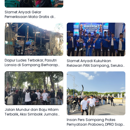
Slamet Ariyadi Gelar
Pemeriksaan Mata Gratis di
Sampang, Komitmen
Menjadikan Madura Basis PAN
Dapur Ludes Terbakar, Pasutri
Slamet Ariyadi Kukuhkan
Lansia di Sampang Berharap
Relawan PAN Sampang, Serukan
Uluran Tangan Pemerintah
Satu Komando Perkuat Basis
Partai di Madura
Jalan Mundur dan Baju Hitam
Terbalik, Aksi Simbolik Jurnalis
Sampang Protes Pernyataan
Insan Pers Sampang Protes
“Londo Ireng” Prabowo
Pernyataan Prabowo, DPRD Siap
Teruskan Aspirasi ke DPR RI