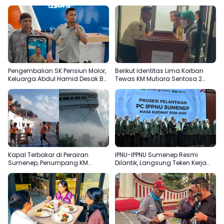
Pengembalian SK Pensiun Molor,
Berikut Identitas Lima Korban
Keluarga Abdul Hamid Desak BRI
Tewas KM Mutiara Sentosa 2
Sumenep Tepati Komitmen
Terungkap
Kapal Terbakar di Perairan
IPNU-IPPNU Sumenep Resmi
Sumenep, Penumpang KM
Dilantik, Langsung Teken Kerja
Mutiara Sentosa 2 Terjun ke Laut
Sama Beasiswa dengan Empat
Kampus