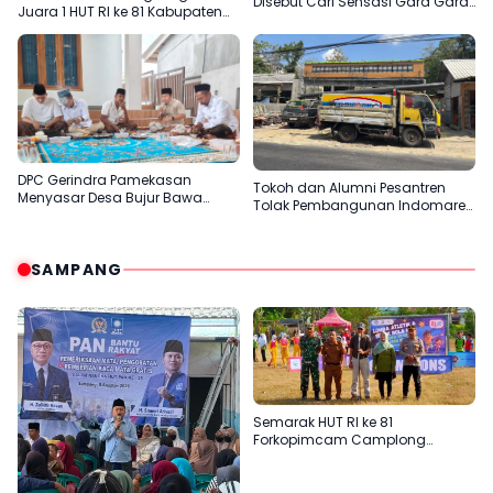
Disebut Cari Sensasi Gara Gara
Juara 1 HUT RI ke 81 Kabupaten
Sentil H.Her
Pamekasan
DPC Gerindra Pamekasan
Tokoh dan Alumni Pesantren
Menyasar Desa Bujur Bawa
Tolak Pembangunan Indomaret
Pesan Prabowo Subianto
di Desa Panaan
SAMPANG
Semarak HUT RI ke 81
Forkopimcam Camplong
Gandeng Yayasan Babur Rizki