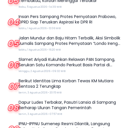
03
Tembakau, Korban Meninggal Terbakar
Rabu, 5 Agustus 2026 • 14:39 WIB
Insan Pers Sampang Protes Pernyataan Prabowo,
04
DPRD Siap Teruskan Aspirasi ke DPR RI
Sabtu, 1 Agustus 2026 • 12:06 WIB
Jalan Mundur dan Baju Hitam Terbalik, Aksi Simbolik
05
Jurnalis Sampang Protes Pernyataan “Londo Ireng”
Prabowo
Sabtu, 1 Agustus 2026 • 16:20 WIB
Slamet Ariyadi Kukuhkan Relawan PAN Sampang,
06
Serukan Satu Komando Perkuat Basis Partai di
Madura
Minggu, 2 Agustus 2026 • 09:32 WIB
Berikut Identitas Lima Korban Tewas KM Mutiara
07
Sentosa 2 Terungkap
Senin, 3 Agustus 2026 • 20:15 WIB
Dapur Ludes Terbakar, Pasutri Lansia di Sampang
08
Berharap Uluran Tangan Pemerintah
Senin, 3 Agustus 2026 • 07:57 WIB
IPNU-IPPNU Sumenep Resmi Dilantik, Langsung