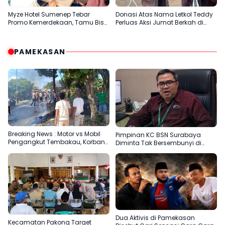
Myze Hotel Sumenep Tebar
Donasi Atas Nama Letkol Teddy
Promo Kemerdekaan, Tamu Bisa
Perluas Aksi Jumat Berkah di
Nikmati Paket Menginap dan
Sumenep
Kuliner Spesial
PAMEKASAN
Breaking News : Motor vs Mobil
Pimpinan KC BSN Surabaya
Pengangkut Tembakau, Korban
Diminta Tak Bersembunyi di
Meninggal Terbakar
Balik Dalih Aturan
Dua Aktivis di Pamekasan
Kecamatan Pakong Target