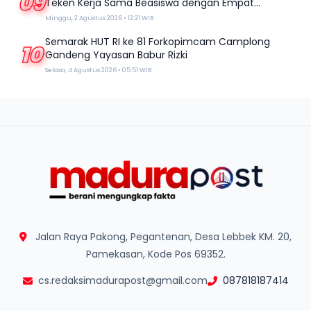
09
Teken Kerja Sama Beasiswa dengan Empat
Kampus
Minggu, 2 Agustus 2026 • 12:21 WIB
Semarak HUT RI ke 81 Forkopimcam Camplong
10
Gandeng Yayasan Babur Rizki
Selasa, 4 Agustus 2026 • 05:51 WIB
Jalan Raya Pakong, Pegantenan, Desa Lebbek KM. 20,
Pamekasan, Kode Pos 69352.
cs.redaksimadurapost@gmail.com
087818187414