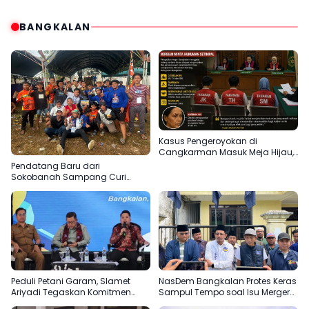
BANGKALAN
Kasus Pengeroyokan di
Cangkarman Masuk Meja Hijau,
Korban Minta Pelaku Dihukum
Pendatang Baru dari
Setimpal
Sokobanah Sampang Curi
Perhatian di Piala AHY
Bangkalan, Super Marcoet Juara
1 Galatama
Peduli Petani Garam, Slamet
NasDem Bangkalan Protes Keras
Ariyadi Tegaskan Komitmen
Sampul Tempo soal Isu Merger
Perjuangkan Kesejahteraan
dengan Gerindra