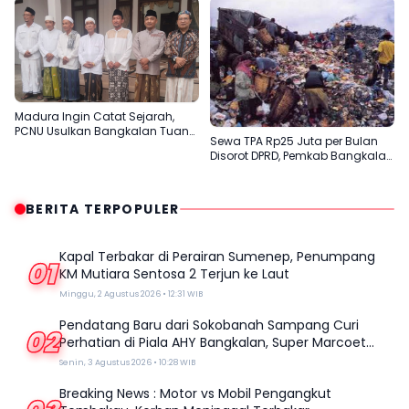
Masyarakat Madura
Madura Ingin Catat Sejarah,
PCNU Usulkan Bangkalan Tuan
Sewa TPA Rp25 Juta per Bulan
Rumah Muktamar ke-35 NU
Disorot DPRD, Pemkab Bangkalan
Dinilai Tak Efektif
BERITA TERPOPULER
Kapal Terbakar di Perairan Sumenep, Penumpang
01
KM Mutiara Sentosa 2 Terjun ke Laut
Minggu, 2 Agustus 2026 • 12:31 WIB
Pendatang Baru dari Sokobanah Sampang Curi
02
Perhatian di Piala AHY Bangkalan, Super Marcoet
Juara 1 Galatama
Senin, 3 Agustus 2026 • 10:28 WIB
Breaking News : Motor vs Mobil Pengangkut