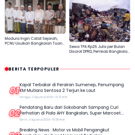
Masyarakat Madura
Madura Ingin Catat Sejarah,
PCNU Usulkan Bangkalan Tuan
Sewa TPA Rp25 Juta per Bulan
Rumah Muktamar ke-35 NU
Disorot DPRD, Pemkab Bangkalan
Dinilai Tak Efektif
BERITA TERPOPULER
Kapal Terbakar di Perairan Sumenep, Penumpang
01
KM Mutiara Sentosa 2 Terjun ke Laut
Minggu, 2 Agustus 2026 • 12:31 WIB
Pendatang Baru dari Sokobanah Sampang Curi
02
Perhatian di Piala AHY Bangkalan, Super Marcoet
Juara 1 Galatama
Senin, 3 Agustus 2026 • 10:28 WIB
Breaking News : Motor vs Mobil Pengangkut