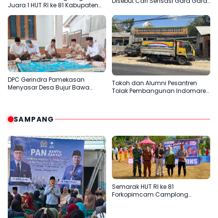
Disebut Cari Sensasi Gara Gara
Juara 1 HUT RI ke 81 Kabupaten
Sentil H.Her
Pamekasan
DPC Gerindra Pamekasan
Tokoh dan Alumni Pesantren
Menyasar Desa Bujur Bawa
Tolak Pembangunan Indomaret
Pesan Prabowo Subianto
di Desa Panaan
SAMPANG
Semarak HUT RI ke 81
Forkopimcam Camplong
Gandeng Yayasan Babur Rizki