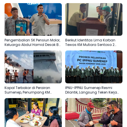
Pengembalian SK Pensiun Molor,
Berikut Identitas Lima Korban
Keluarga Abdul Hamid Desak BRI
Tewas KM Mutiara Sentosa 2
Sumenep Tepati Komitmen
Terungkap
Kapal Terbakar di Perairan
IPNU-IPPNU Sumenep Resmi
Sumenep, Penumpang KM
Dilantik, Langsung Teken Kerja
Mutiara Sentosa 2 Terjun ke Laut
Sama Beasiswa dengan Empat
Kampus