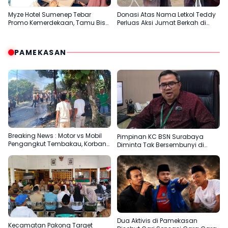
Myze Hotel Sumenep Tebar
Donasi Atas Nama Letkol Teddy
Promo Kemerdekaan, Tamu Bisa
Perluas Aksi Jumat Berkah di
Nikmati Paket Menginap dan
Sumenep
Kuliner Spesial
PAMEKASAN
Breaking News : Motor vs Mobil
Pimpinan KC BSN Surabaya
Pengangkut Tembakau, Korban
Diminta Tak Bersembunyi di
Meninggal Terbakar
Balik Dalih Aturan
Dua Aktivis di Pamekasan
Kecamatan Pakong Target