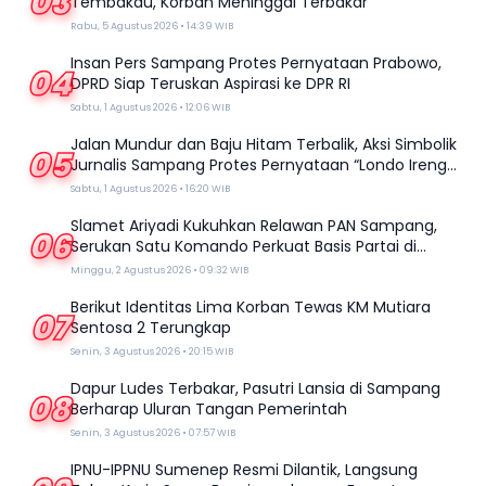
03
Tembakau, Korban Meninggal Terbakar
Rabu, 5 Agustus 2026 • 14:39 WIB
Insan Pers Sampang Protes Pernyataan Prabowo,
04
DPRD Siap Teruskan Aspirasi ke DPR RI
Sabtu, 1 Agustus 2026 • 12:06 WIB
Jalan Mundur dan Baju Hitam Terbalik, Aksi Simbolik
05
Jurnalis Sampang Protes Pernyataan “Londo Ireng”
Prabowo
Sabtu, 1 Agustus 2026 • 16:20 WIB
Slamet Ariyadi Kukuhkan Relawan PAN Sampang,
06
Serukan Satu Komando Perkuat Basis Partai di
Madura
Minggu, 2 Agustus 2026 • 09:32 WIB
Berikut Identitas Lima Korban Tewas KM Mutiara
07
Sentosa 2 Terungkap
Senin, 3 Agustus 2026 • 20:15 WIB
Dapur Ludes Terbakar, Pasutri Lansia di Sampang
08
Berharap Uluran Tangan Pemerintah
Senin, 3 Agustus 2026 • 07:57 WIB
IPNU-IPPNU Sumenep Resmi Dilantik, Langsung