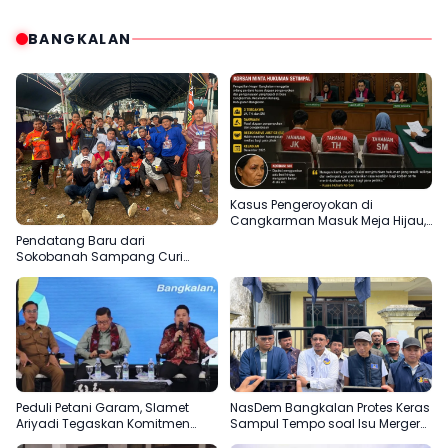
BANGKALAN
Kasus Pengeroyokan di
Cangkarman Masuk Meja Hijau,
Korban Minta Pelaku Dihukum
Pendatang Baru dari
Setimpal
Sokobanah Sampang Curi
Perhatian di Piala AHY
Bangkalan, Super Marcoet Juara
1 Galatama
Peduli Petani Garam, Slamet
NasDem Bangkalan Protes Keras
Ariyadi Tegaskan Komitmen
Sampul Tempo soal Isu Merger
Perjuangkan Kesejahteraan
dengan Gerindra