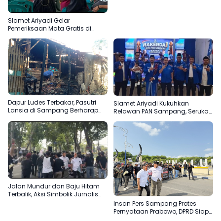
Slamet Ariyadi Gelar
Pemeriksaan Mata Gratis di
Sampang, Komitmen
Menjadikan Madura Basis PAN
Dapur Ludes Terbakar, Pasutri
Slamet Ariyadi Kukuhkan
Lansia di Sampang Berharap
Relawan PAN Sampang, Serukan
Uluran Tangan Pemerintah
Satu Komando Perkuat Basis
Partai di Madura
Jalan Mundur dan Baju Hitam
Terbalik, Aksi Simbolik Jurnalis
Sampang Protes Pernyataan
Insan Pers Sampang Protes
“Londo Ireng” Prabowo
Pernyataan Prabowo, DPRD Siap
Teruskan Aspirasi ke DPR RI