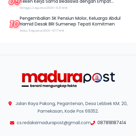
09
Teken Kerja Sama Beasiswa dengan Empat
Kampus
Minggu, 2 Agustus 2026 • 12:21 WIB
Pengembalian SK Pensiun Molor, Keluarga Abdul
10
Hamid Desak BRI Sumenep Tepati Komitmen
Rabu, 5 Agustus 2026 • 10:17 WIB
Jalan Raya Pakong, Pegantenan, Desa Lebbek KM. 20,
Pamekasan, Kode Pos 69352.
cs.redaksimadurapost@gmail.com
087818187414