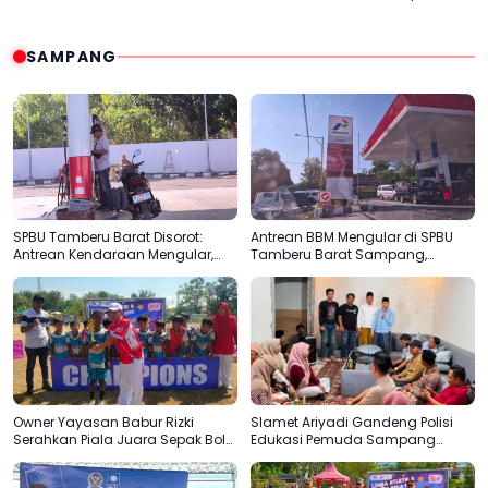
Meninggal Terbakar
Dalih Aturan
SAMPANG
SPBU Tamberu Barat Disorot:
Antrean BBM Mengular di SPBU
Antrean Kendaraan Mengular,
Tamberu Barat Sampang,
Pengisian Jeriken Diduga Lebih
Pengendara Pertanyakan
Diprioritaskan
Pengisian Jeriken di Tengah
Kelangkaan
Owner Yayasan Babur Rizki
Slamet Ariyadi Gandeng Polisi
Serahkan Piala Juara Sepak Bola
Edukasi Pemuda Sampang
SD di Camplong
Jauhi Judi Online