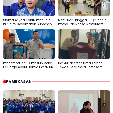
Slamet Ariyadi Lantik Pengurus
Menu Baru hingga BBQ Night, Ini
PAN di 27 Kecamatan Sumenep,
Promo Sae Rassa Restaurant
Konsolidasi Menuju 2029
Agustus Ini
Pengembalian SK Pensiun Molor,
Berikut Identitas Lima Korban
Keluarga Abdul Hamid Desak BRI
Tewas KM Mutiara Sentosa 2
Sumenep Tepati Komitmen
Terungkap
PAMEKASAN