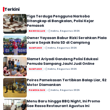
Terkini
Tiga Terduga Pengguna Narkoba
Ditangkap di Bangkalan, Polisi Kejar
Pemasok
BANGKALAN
Sabtu, 8 Agustus 2026
Owner Yayasan Babur Rizki Serahkan Piala
Juara Sepak Bola SD di Camplong
SAMPANG
Sabtu, 8 Agustus 2026
Slamet Ariyadi Gandeng Polisi Edukasi
Pemuda Sampang Jauhi Judi Online
SAMPANG
Sabtu, 8 Agustus 2026
Polres Pamekasan Tertibkan Balap Liar, 62
Motor Diamankan
PAMEKASAN
Sabtu, 8 Agustus 2026
Menu Baru hingga BBQ Night, Ini Promo
Sae Rassa Restaurant Agustus Ini