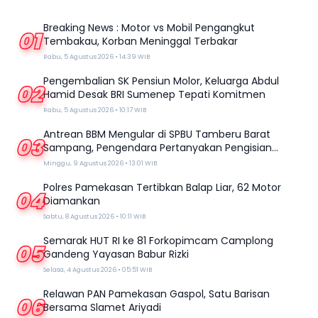
Breaking News : Motor vs Mobil Pengangkut
01
Tembakau, Korban Meninggal Terbakar
Rabu, 5 Agustus 2026 • 14:39 WIB
Pengembalian SK Pensiun Molor, Keluarga Abdul
02
Hamid Desak BRI Sumenep Tepati Komitmen
Rabu, 5 Agustus 2026 • 10:17 WIB
Antrean BBM Mengular di SPBU Tamberu Barat
03
Sampang, Pengendara Pertanyakan Pengisian
Jeriken di Tengah Kelangkaan
Minggu, 9 Agustus 2026 • 13:01 WIB
Polres Pamekasan Tertibkan Balap Liar, 62 Motor
04
Diamankan
Sabtu, 8 Agustus 2026 • 10:11 WIB
Semarak HUT RI ke 81 Forkopimcam Camplong
05
Gandeng Yayasan Babur Rizki
Selasa, 4 Agustus 2026 • 05:51 WIB
Relawan PAN Pamekasan Gaspol, Satu Barisan
06
Bersama Slamet Ariyadi