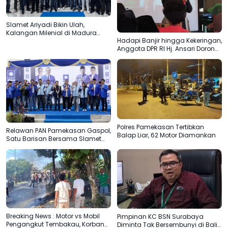
Slamet Ariyadi Bikin Ulah,
Kalangan Milenial di Madura
Hadapi Banjir hingga Kekeringan,
Kepincut Jadi Relawan PAN
Anggota DPR RI Hj. Ansari Dorong
Mitigasi Sejak Dini
Polres Pamekasan Tertibkan
Relawan PAN Pamekasan Gaspol,
Balap Liar, 62 Motor Diamankan
Satu Barisan Bersama Slamet
Ariyadi
Breaking News : Motor vs Mobil
Pimpinan KC BSN Surabaya
Pengangkut Tembakau, Korban
Diminta Tak Bersembunyi di Balik