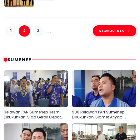
...
1
2
3
SELANJUTNYA
SUMENEP
Relawan PAN Sumenep Resmi
500 Relawan PAN Sumenep
Dikukuhkan, Siap Gerak Cepat
Dikukuhkan, Slamet Ariyadi:
Bantu Rakyat
Garda Terdepan Bantu Rakyat