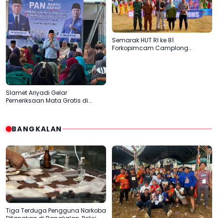
Semarak HUT RI ke 81
Forkopimcam Camplong
Gandeng Yayasan Babur Rizki
Slamet Ariyadi Gelar
Pemeriksaan Mata Gratis di
Sampang, Komitmen
Menjadikan Madura Basis PAN
BANGKALAN
Tiga Terduga Pengguna Narkoba