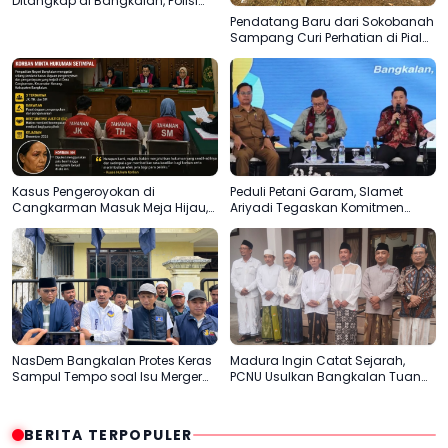
Ditangkap di Bangkalan, Polisi
Kejar Pemasok
Pendatang Baru dari Sokobanah
Sampang Curi Perhatian di Piala
AHY Bangkalan, Super Marcoet
Juara 1 Galatama
Kasus Pengeroyokan di
Peduli Petani Garam, Slamet
Cangkarman Masuk Meja Hijau,
Ariyadi Tegaskan Komitmen
Korban Minta Pelaku Dihukum
Perjuangkan Kesejahteraan
Setimpal
Masyarakat Madura
NasDem Bangkalan Protes Keras
Madura Ingin Catat Sejarah,
Sampul Tempo soal Isu Merger
PCNU Usulkan Bangkalan Tuan
dengan Gerindra
Rumah Muktamar ke-35 NU
BERITA TERPOPULER