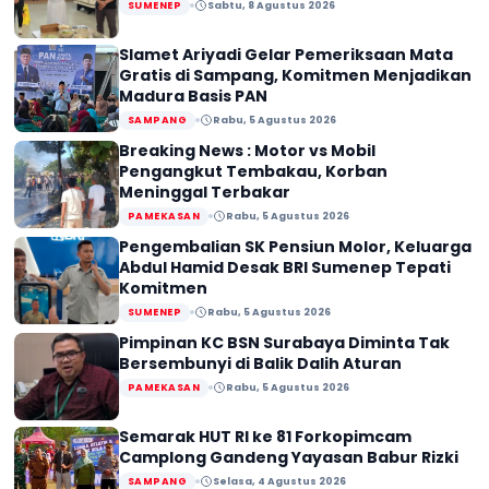
SUMENEP
Sabtu, 8 Agustus 2026
Slamet Ariyadi Gelar Pemeriksaan Mata
Gratis di Sampang, Komitmen Menjadikan
Madura Basis PAN
SAMPANG
Rabu, 5 Agustus 2026
Breaking News : Motor vs Mobil
Pengangkut Tembakau, Korban
Meninggal Terbakar
PAMEKASAN
Rabu, 5 Agustus 2026
Pengembalian SK Pensiun Molor, Keluarga
Abdul Hamid Desak BRI Sumenep Tepati
Komitmen
SUMENEP
Rabu, 5 Agustus 2026
Pimpinan KC BSN Surabaya Diminta Tak
Bersembunyi di Balik Dalih Aturan
PAMEKASAN
Rabu, 5 Agustus 2026
Semarak HUT RI ke 81 Forkopimcam
Camplong Gandeng Yayasan Babur Rizki
SAMPANG
Selasa, 4 Agustus 2026