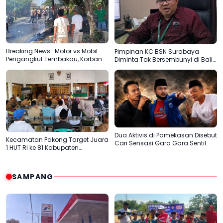
Breaking News : Motor vs Mobil
Pimpinan KC BSN Surabaya
Pengangkut Tembakau, Korban
Diminta Tak Bersembunyi di Balik
Meninggal Terbakar
Dalih Aturan
Dua Aktivis di Pamekasan Disebut
Kecamatan Pakong Target Juara
Cari Sensasi Gara Gara Sentil
1 HUT RI ke 81 Kabupaten
H.Her
Pamekasan
SAMPANG