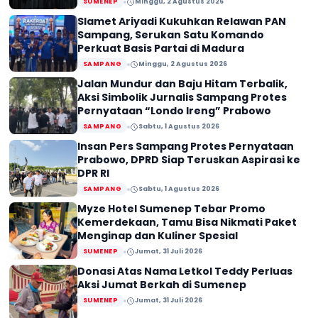
SUMENEP
Minggu, 2 Agustus 2026
Slamet Ariyadi Kukuhkan Relawan PAN
Sampang, Serukan Satu Komando
Perkuat Basis Partai di Madura
SAMPANG
Minggu, 2 Agustus 2026
Jalan Mundur dan Baju Hitam Terbalik,
Aksi Simbolik Jurnalis Sampang Protes
Pernyataan “Londo Ireng” Prabowo
SAMPANG
Sabtu, 1 Agustus 2026
Insan Pers Sampang Protes Pernyataan
Prabowo, DPRD Siap Teruskan Aspirasi ke
DPR RI
SAMPANG
Sabtu, 1 Agustus 2026
Myze Hotel Sumenep Tebar Promo
Kemerdekaan, Tamu Bisa Nikmati Paket
Menginap dan Kuliner Spesial
SUMENEP
Jumat, 31 Juli 2026
Donasi Atas Nama Letkol Teddy Perluas
Aksi Jumat Berkah di Sumenep
SUMENEP
Jumat, 31 Juli 2026