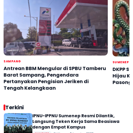
Kapolres Sumenep dan Sampang Bertukar
Kuasa Hukum Pemenang Lelang Tegaskan
Sumenep di Titik Kritis Skandal Rp182 Juta
Minggu, 7 Juni 2026
Pengisian Jeriken di Tengah Kelangkaan
Jabatan
Putusan Inkracht Wajib Dijalankan
Senin, 18 Mei 2026
Minggu, 9 Agustus 2026
Senin, 29 Juni 2026
Rabu, 10 Juni 2026
SAMPANG
SUMENEP
Antrean BBM Mengular di SPBU Tamberu
DKPP Su
Barat Sampang, Pengendara
Hijau 
Pertanyakan Pengisian Jeriken di
Pasong
Tengah Kelangkaan
Terkini
IPNU-IPPNU Sumenep Resmi Dilantik,
Langsung Teken Kerja Sama Beasiswa
dengan Empat Kampus