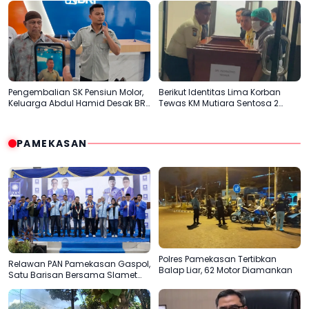
Pengembalian SK Pensiun Molor,
Berikut Identitas Lima Korban
Keluarga Abdul Hamid Desak BRI
Tewas KM Mutiara Sentosa 2
Sumenep Tepati Komitmen
Terungkap
PAMEKASAN
Polres Pamekasan Tertibkan
Relawan PAN Pamekasan Gaspol,
Balap Liar, 62 Motor Diamankan
Satu Barisan Bersama Slamet
Ariyadi