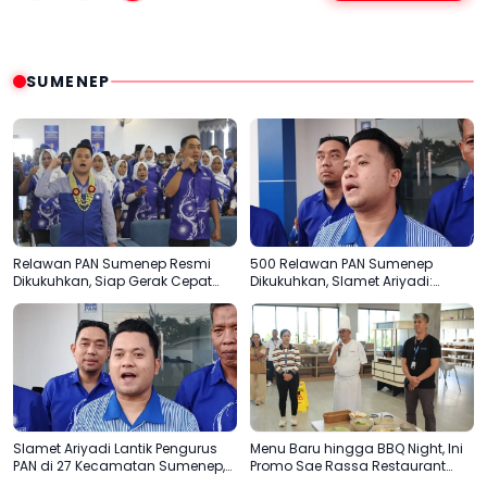
SUMENEP
Relawan PAN Sumenep Resmi
500 Relawan PAN Sumenep
Dikukuhkan, Siap Gerak Cepat
Dikukuhkan, Slamet Ariyadi:
Bantu Rakyat
Garda Terdepan Bantu Rakyat
Slamet Ariyadi Lantik Pengurus
Menu Baru hingga BBQ Night, Ini
PAN di 27 Kecamatan Sumenep,
Promo Sae Rassa Restaurant
Konsolidasi Menuju 2029
Agustus Ini