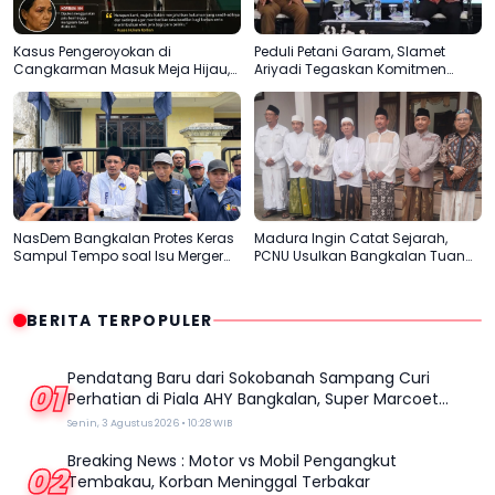
Kasus Pengeroyokan di
Peduli Petani Garam, Slamet
Cangkarman Masuk Meja Hijau,
Ariyadi Tegaskan Komitmen
Korban Minta Pelaku Dihukum
Perjuangkan Kesejahteraan
Setimpal
Masyarakat Madura
NasDem Bangkalan Protes Keras
Madura Ingin Catat Sejarah,
Sampul Tempo soal Isu Merger
PCNU Usulkan Bangkalan Tuan
dengan Gerindra
Rumah Muktamar ke-35 NU
BERITA TERPOPULER
Pendatang Baru dari Sokobanah Sampang Curi
01
Perhatian di Piala AHY Bangkalan, Super Marcoet
Juara 1 Galatama
Senin, 3 Agustus 2026 • 10:28 WIB
Breaking News : Motor vs Mobil Pengangkut
02
Tembakau, Korban Meninggal Terbakar