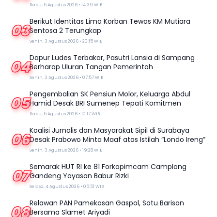
Rabu, 5 Agustus 2026 • 14:39 WIB
Berikut Identitas Lima Korban Tewas KM Mutiara
03
Sentosa 2 Terungkap
Senin, 3 Agustus 2026 • 20:15 WIB
Dapur Ludes Terbakar, Pasutri Lansia di Sampang
04
Berharap Uluran Tangan Pemerintah
Senin, 3 Agustus 2026 • 07:57 WIB
Pengembalian SK Pensiun Molor, Keluarga Abdul
05
Hamid Desak BRI Sumenep Tepati Komitmen
Rabu, 5 Agustus 2026 • 10:17 WIB
Koalisi Jurnalis dan Masyarakat Sipil di Surabaya
06
Desak Prabowo Minta Maaf atas Istilah “Londo Ireng”
Senin, 3 Agustus 2026 • 19:28 WIB
Semarak HUT RI ke 81 Forkopimcam Camplong
07
Gandeng Yayasan Babur Rizki
Selasa, 4 Agustus 2026 • 05:51 WIB
Relawan PAN Pamekasan Gaspol, Satu Barisan
08
Bersama Slamet Ariyadi