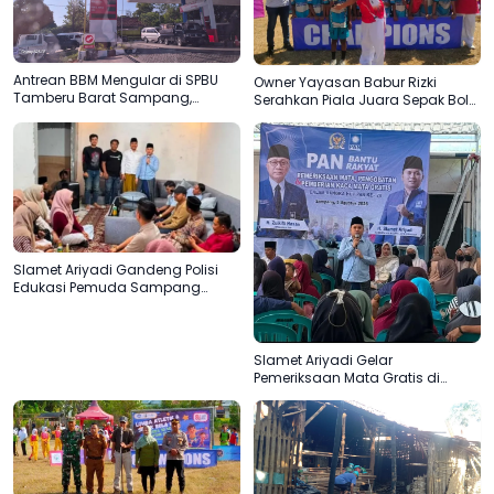
Antrean BBM Mengular di SPBU
Owner Yayasan Babur Rizki
Tamberu Barat Sampang,
Serahkan Piala Juara Sepak Bola
Pengendara Pertanyakan
SD di Camplong
Pengisian Jeriken di Tengah
Kelangkaan
Slamet Ariyadi Gandeng Polisi
Edukasi Pemuda Sampang
Jauhi Judi Online
Slamet Ariyadi Gelar
Pemeriksaan Mata Gratis di
Sampang, Komitmen
Menjadikan Madura Basis PAN