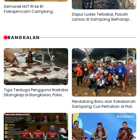
Semarak HUT RI ke 81
Forkopimcam Camplong
Dapur Ludes Terbakar, Pasutri
Gandeng Yayasan Babur Rizki
Lansia di Sampang Berharap
Uluran Tangan Pemerintah
BANGKALAN
Tiga Terduga Pengguna Narkoba
Ditangkap di Bangkalan, Polisi
Kejar Pemasok
Pendatang Baru dari Sokobanah
Sampang Curi Perhatian di Piala
AHY Bangkalan, Super Marcoet
Juara 1 Galatama