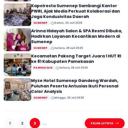
Kapolresta Sumenep Sambangi Kantor
PWRI, Ajak Media Perkuat Kolaborasi dan
Jaga Kondusivitas Daerah
SUMENEP
Kamis, 30 Juli 2026
Arinna Hidayah Salon & SPA Resmi Dibuka,
Hadirkan Layanan Kecantikan Modern di
Sumenep
SUMENEP
Selasa, 28 Juli 2026
Kecamatan Pakong Target Juara 1 HUT RI
ke 81 Kabupaten Pamekasan
PAMEKASAN
Selasa, 28 Juli 2026
Myze Hotel Sumenep Gandeng Wardah,
Puluhan Peserta Antusias Ikuti Personal
Color Analysis
SUMENEP
Minggu, 26 Juli 2026
...
1
2
3
SELANJUTNYA