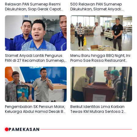
Relawan PAN Sumenep Resmi
500 Relawan PAN Sumenep
Dikukuhkan, Siap Gerak Cepat
Dikukuhkan, Slamet Ariyadi:
Bantu Rakyat
Garda Terdepan Bantu Rakyat
Slamet Ariyadi Lantik Pengurus
Menu Baru hingga BBQ Night, Ini
PAN di 27 Kecamatan Sumenep,
Promo Sae Rassa Restaurant
Konsolidasi Menuju 2029
Agustus Ini
Pengembalian SK Pensiun Molor,
Berikut Identitas Lima Korban
Keluarga Abdul Hamid Desak BRI
Tewas KM Mutiara Sentosa 2
Sumenep Tepati Komitmen
Terungkap
PAMEKASAN