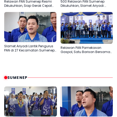
Relawan PAN Sumenep Resmi
500 Relawan PAN Sumenep
Dikukuhkan, Siap Gerak Cepat
Dikukuhkan, Slamet Ariyadi:
Bantu Rakyat
Garda Terdepan Bantu Rakyat
Slamet Ariyadi Lantik Pengurus
Relawan PAN Pamekasan
PAN di 27 Kecamatan Sumenep,
Gaspol, Satu Barisan Bersama
Konsolidasi Menuju 2029
Slamet Ariyadi
SUMENEP