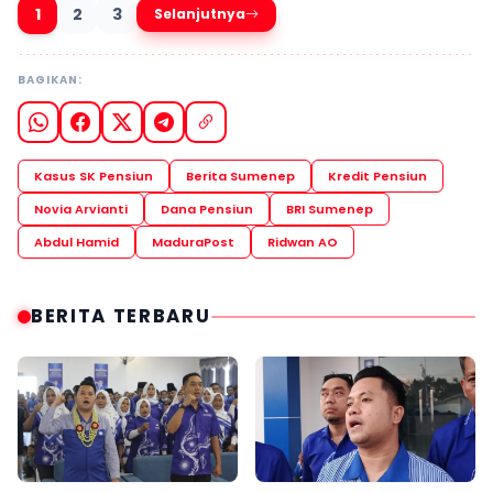
1
2
3
Selanjutnya
BAGIKAN:
Kasus SK Pensiun
Berita Sumenep
Kredit Pensiun
Novia Arvianti
Dana Pensiun
BRI Sumenep
Abdul Hamid
MaduraPost
Ridwan AO
BERITA TERBARU