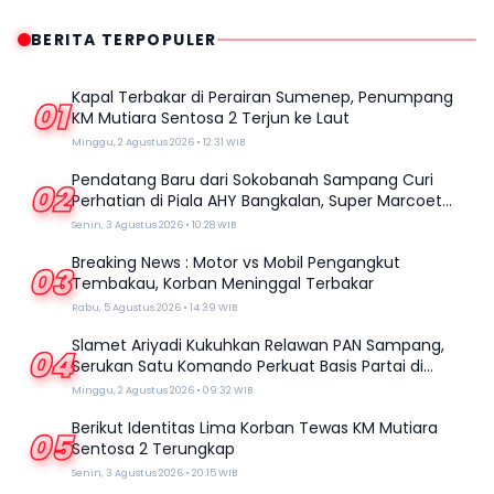
BERITA TERPOPULER
Kapal Terbakar di Perairan Sumenep, Penumpang
01
KM Mutiara Sentosa 2 Terjun ke Laut
Minggu, 2 Agustus 2026 • 12:31 WIB
Pendatang Baru dari Sokobanah Sampang Curi
02
Perhatian di Piala AHY Bangkalan, Super Marcoet
Juara 1 Galatama
Senin, 3 Agustus 2026 • 10:28 WIB
Breaking News : Motor vs Mobil Pengangkut
03
Tembakau, Korban Meninggal Terbakar
Rabu, 5 Agustus 2026 • 14:39 WIB
Slamet Ariyadi Kukuhkan Relawan PAN Sampang,
04
Serukan Satu Komando Perkuat Basis Partai di
Madura
Minggu, 2 Agustus 2026 • 09:32 WIB
Berikut Identitas Lima Korban Tewas KM Mutiara
05
Sentosa 2 Terungkap
Senin, 3 Agustus 2026 • 20:15 WIB