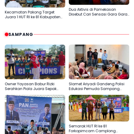
Dua Aktivis di Pamekasan
Kecamatan Pakong Target
Disebut Cari Sensasi Gara Gara
Juara 1 HUT RI ke 81 Kabupaten
Sentil H.Her
Pamekasan
SAMPANG
Owner Yayasan Babur Rizki
Slamet Ariyadi Gandeng Polisi
Serahkan Piala Juara Sepak
Edukasi Pemuda Sampang
Bola SD di Camplong
Jauhi Judi Online
Semarak HUT RI ke 81
Forkopimcam Camplong