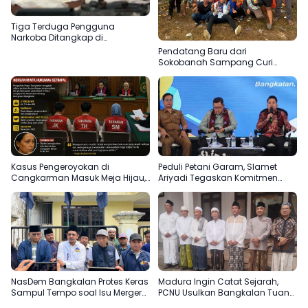
Tiga Terduga Pengguna
Narkoba Ditangkap di
Bangkalan, Polisi Kejar Pemasok
Pendatang Baru dari
Sokobanah Sampang Curi
Perhatian di Piala AHY
Bangkalan, Super Marcoet Juara
1 Galatama
Kasus Pengeroyokan di
Peduli Petani Garam, Slamet
Cangkarman Masuk Meja Hijau,
Ariyadi Tegaskan Komitmen
Korban Minta Pelaku Dihukum
Perjuangkan Kesejahteraan
Setimpal
Masyarakat Madura
NasDem Bangkalan Protes Keras
Madura Ingin Catat Sejarah,
Sampul Tempo soal Isu Merger
PCNU Usulkan Bangkalan Tuan
dengan Gerindra
Rumah Muktamar ke-35 NU