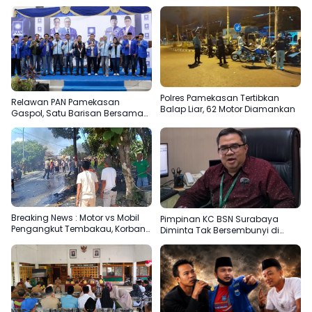
Polres Pamekasan Tertibkan
Relawan PAN Pamekasan
Balap Liar, 62 Motor Diamankan
Gaspol, Satu Barisan Bersama
Slamet Ariyadi
Breaking News : Motor vs Mobil
Pimpinan KC BSN Surabaya
Pengangkut Tembakau, Korban
Diminta Tak Bersembunyi di
Meninggal Terbakar
Balik Dalih Aturan