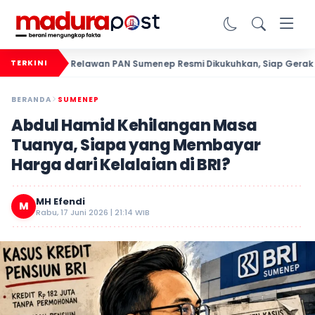
Relawan PAN Sumenep Resmi Dikukuhkan, Siap Gerak Cepa
TERKINI
BERANDA
SUMENEP
Abdul Hamid Kehilangan Masa
Tuanya, Siapa yang Membayar
Harga dari Kelalaian di BRI?
MH Efendi
M
Rabu, 17 Juni 2026 | 21:14 WIB