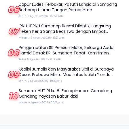
Dapur Ludes Terbakar, Pasutri Lansia di Sampang
06
Berharap Uluran Tangan Pemerintah
Senin, 3 Agustus 2026 • 07:57 WIB
IPNU-IPPNU Sumenep Resmi Dilantik, Langsung
07
Teken Kerja Sama Beasiswa dengan Empat
Kampus
Minggu, 2 Agustus 2026 • 12:21 WIB
Pengembalian SK Pensiun Molor, Keluarga Abdul
08
Hamid Desak BRI Sumenep Tepati Komitmen
Rabu, 5 Agustus 2026 • 10:17 WIB
Koalisi Jurnalis dan Masyarakat Sipil di Surabaya
09
Desak Prabowo Minta Maaf atas Istilah “Londo
Ireng”
Senin, 3 Agustus 2026 • 19:28 WIB
Semarak HUT RI ke 81 Forkopimcam Camplong
10
Gandeng Yayasan Babur Rizki
Selasa, 4 Agustus 2026 • 05:51 WIB