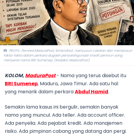
PROFIL. Pemred MaduraPost, M.Hendra.E, menyusun catatan dan menelusuri
fakta-fakta dalam perkara dugaan penyalahgunaan kredit pensiun yang
menyeret nama BRI Sumenep. (Redaksi MaduraPost)
KOLOM,
MaduraPost
- Nama yang terus disebut itu
BRI Sumenep
, Madura, Jawa Timur. Ada satu hal
yang menarik dalam perkara
Abdul Hamid
.
Semakin lama kasus ini bergulir, semakin banyak
nama yang muncul. Ada teller. Ada account officer.
Ada penyelia. Ada pejabat kredit. Ada manajemen
risiko. Ada pimpinan cabang yang datang dan pergi.