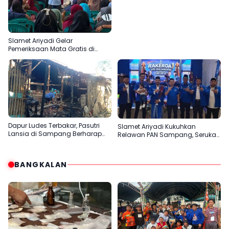
Gandeng Yayasan Babur Rizki
Slamet Ariyadi Gelar
Pemeriksaan Mata Gratis di
Sampang, Komitmen
Menjadikan Madura Basis PAN
Dapur Ludes Terbakar, Pasutri
Slamet Ariyadi Kukuhkan
Lansia di Sampang Berharap
Relawan PAN Sampang, Serukan
Uluran Tangan Pemerintah
Satu Komando Perkuat Basis
Partai di Madura
BANGKALAN