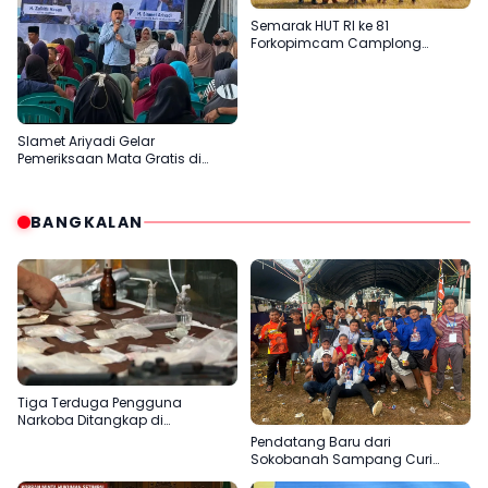
Semarak HUT RI ke 81
Forkopimcam Camplong
Gandeng Yayasan Babur Rizki
Slamet Ariyadi Gelar
Pemeriksaan Mata Gratis di
Sampang, Komitmen
Menjadikan Madura Basis PAN
BANGKALAN
Tiga Terduga Pengguna
Narkoba Ditangkap di
Bangkalan, Polisi Kejar Pemasok
Pendatang Baru dari
Sokobanah Sampang Curi
Perhatian di Piala AHY