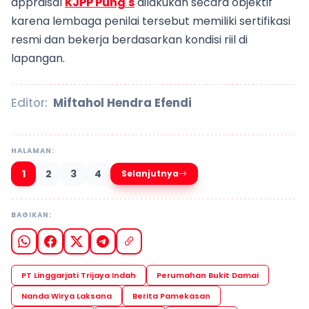
appraisal
KJPP Pung's
dilakukan secara objektif
karena lembaga penilai tersebut memiliki sertifikasi
resmi dan bekerja berdasarkan kondisi riil di
lapangan.
Editor:
Miftahol Hendra Efendi
HALAMAN:
1
2
3
4
Selanjutnya
BAGIKAN:
PT Linggarjati Trijaya Indah
Perumahan Bukit Damai
Nanda Wirya Laksana
Berita Pamekasan