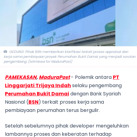
GEDUNG. Pihak BSN memberikan klarifikasi terkait proses appraisal dan
kerja sama pembiayaan proyek Perumahan Bukit Damai yang menjadi sorotan
pengembang. (Istimewa for MaduraPost)
PAMEKASAN
,
MaduraPost
- Polemik antara
PT
Linggarjati Trijaya Indah
selaku pengembang
Perumahan Bukit Damai
dengan Bank Syariah
Nasional (
BSN
) terkait proses kerja sama
pembiayaan perumahan terus bergulir.
Setelah sebelumnya pihak developer mengeluhkan
lambannya proses dan keberatan terhadap