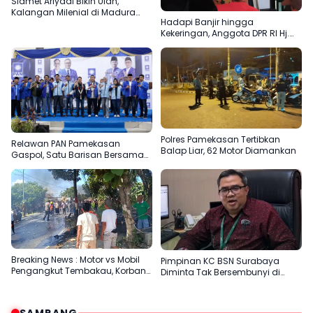
Slamet Ariyadi Bikin Ulah,
Kalangan Milenial di Madura
Hadapi Banjir hingga
Kepincut Jadi Relawan PAN
Kekeringan, Anggota DPR RI Hj.
Ansari Dorong Mitigasi Sejak Dini
Polres Pamekasan Tertibkan
Relawan PAN Pamekasan
Balap Liar, 62 Motor Diamankan
Gaspol, Satu Barisan Bersama
Slamet Ariyadi
Breaking News : Motor vs Mobil
Pimpinan KC BSN Surabaya
Pengangkut Tembakau, Korban
Diminta Tak Bersembunyi di
Meninggal Terbakar
Balik Dalih Aturan
SAMPANG