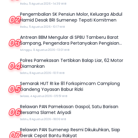
Rabu, 5 Agustus 2026 • 14:39 WIB
Pengembalian SK Pensiun Molor, Keluarga Abdul
02
Hamid Desak BRI Sumenep Tepati Komitmen
Rabu, 5 Agustus 2026 • 10:17 WIB
Antrean BBM Mengular di SPBU Tamberu Barat
03
Sampang, Pengendara Pertanyakan Pengisian
Jeriken di Tengah Kelangkaan
Minggu, 9 Agustus 2026 • 13:01 WIB
Polres Pamekasan Tertibkan Balap Liar, 62 Motor
04
Diamankan
Sabtu, 8 Agustus 2026 • 10:11 WIB
Semarak HUT RI ke 81 Forkopimcam Camplong
05
Gandeng Yayasan Babur Rizki
Selasa, 4 Agustus 2026 • 05:51 WIB
Relawan PAN Pamekasan Gaspol, Satu Barisan
06
Bersama Slamet Ariyadi
Sabtu, 8 Agustus 2026 • 18:06 WIB
Relawan PAN Sumenep Resmi Dikukuhkan, Siap
07
Gerak Cepat Bantu Rakyat