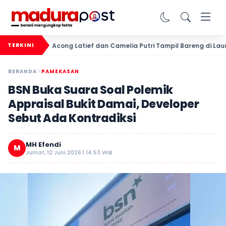
Acong Latief dan Camelia Putri Tampil Bareng di Launchin
TERKINI
BERANDA
PAMEKASAN
BSN Buka Suara Soal Polemik
Appraisal Bukit Damai, Developer
Sebut Ada Kontradiksi
MH Efendi
M
Jumat, 12 Juni 2026 | 14:53 WIB