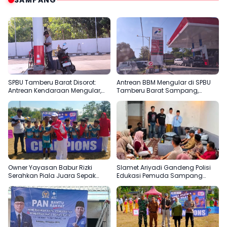
SPBU Tamberu Barat Disorot:
Antrean BBM Mengular di SPBU
Antrean Kendaraan Mengular,
Tamberu Barat Sampang,
Pengisian Jeriken Diduga Lebih
Pengendara Pertanyakan
Diprioritaskan
Pengisian Jeriken di Tengah
Kelangkaan
Owner Yayasan Babur Rizki
Slamet Ariyadi Gandeng Polisi
Serahkan Piala Juara Sepak
Edukasi Pemuda Sampang
Bola SD di Camplong
Jauhi Judi Online