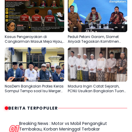
Bangkalan, Super Marcoet Juara
1 Galatama
Kasus Pengeroyokan di
Peduli Petani Garam, Slamet
Cangkarman Masuk Meja Hijau,
Ariyadi Tegaskan Komitmen
Korban Minta Pelaku Dihukum
Perjuangkan Kesejahteraan
Setimpal
Masyarakat Madura
NasDem Bangkalan Protes Keras
Madura Ingin Catat Sejarah,
Sampul Tempo soal Isu Merger
PCNU Usulkan Bangkalan Tuan
dengan Gerindra
Rumah Muktamar ke-35 NU
BERITA TERPOPULER
Breaking News : Motor vs Mobil Pengangkut
01
Tembakau, Korban Meninggal Terbakar