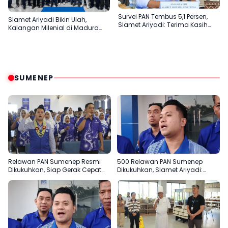
Survei PAN Tembus 5,1 Persen,
Slamet Ariyadi Bikin Ulah,
Slamet Ariyadi: Terima Kasih
Kalangan Milenial di Madura
atas Kepercayaan Masyarakat
Kepincut Jadi Relawan PAN
SUMENEP
Relawan PAN Sumenep Resmi
500 Relawan PAN Sumenep
Dikukuhkan, Siap Gerak Cepat
Dikukuhkan, Slamet Ariyadi:
Bantu Rakyat
Garda Terdepan Bantu Rakyat