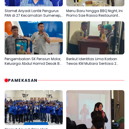
Slamet Ariyadi Lantik Pengurus
Menu Baru hingga BBQ Night, Ini
PAN di 27 Kecamatan Sumenep,
Promo Sae Rassa Restaurant
Konsolidasi Menuju 2029
Agustus Ini
Pengembalian SK Pensiun Molor,
Berikut Identitas Lima Korban
Keluarga Abdul Hamid Desak BRI
Tewas KM Mutiara Sentosa 2
Sumenep Tepati Komitmen
Terungkap
PAMEKASAN