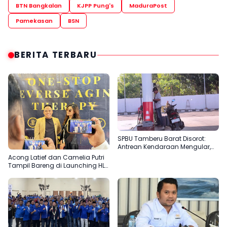
BTN Bangkalan
KJPP Pung's
MaduraPost
Pamekasan
BSN
BERITA TERBARU
SPBU Tamberu Barat Disorot:
Antrean Kendaraan Mengular,
Pengisian Jeriken Diduga Lebih
Acong Latief dan Camelia Putri
Diprioritaskan
Tampil Bareng di Launching HLL
Surabaya, Ada Apa?