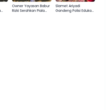
Owner Yayasan Babur
Slamet Ariyadi
a
Rizki Serahkan Piala
Gandeng Polisi Edukasi
Juara Sepak Bola SD di
Pemuda Sampang
ejar
Camplong
Jauhi Judi Online