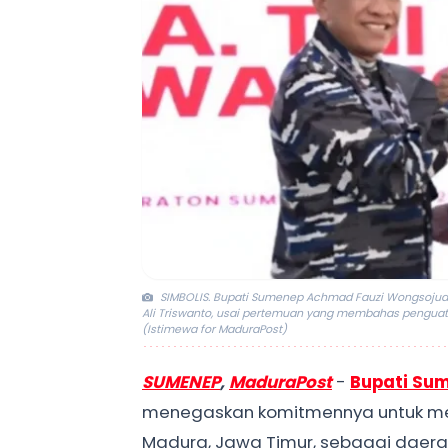
SIMBOLIS. Bupati Sumenep Achmad Fauzi Wongsojudo
Ali Triswanto, usai pertemuan yang membahas pengua
(Istimewa for MaduraPost)
SUMENEP
,
MaduraPost
-
Bupati
Sum
menegaskan komitmennya untuk me
Madura, Jawa Timur, sebagai daerah