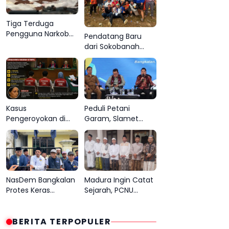
Tiga Terduga
Pengguna Narkoba
Pendatang Baru
Ditangkap di
dari Sokobanah
Bangkalan, Polisi
Sampang Curi
Kejar Pemasok
Perhatian di Piala
AHY Bangkalan,
Super Marcoet
Juara 1 Galatama
Kasus
Peduli Petani
Pengeroyokan di
Garam, Slamet
Cangkarman Masuk
Ariyadi Tegaskan
Meja Hijau, Korban
Komitmen
Minta Pelaku
Perjuangkan
Dihukum Setimpal
Kesejahteraan
Masyarakat Madura
NasDem Bangkalan
Madura Ingin Catat
Protes Keras
Sejarah, PCNU
Sampul Tempo soal
Usulkan Bangkalan
Isu Merger dengan
Tuan Rumah
Gerindra
BERITA TERPOPULER
Muktamar ke-35 NU