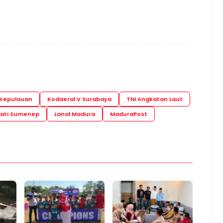
Kepulauan
Kodaeral V Surabaya
TNI Angkatan Laut
ati Sumenep
Lanal Madura
MaduraPost