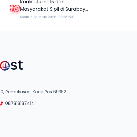
Koalisi Jurnalis dan
10
Masyarakat Sipil di Surabaya
Desak Prabowo Minta Maaf
Senin, 3 Agustus 2026 • 19:28 WIB
atas Istilah “Londo Ireng”
20, Pamekasan, Kode Pos 69352.
087818187414