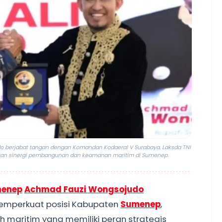
 berjabat tangan dengan Komandan Kodaeral V Surabaya, Laksda TNI
tan sinergi pembangunan dan keamanan maritim di Sumenep.
enep
Achmad Fauzi Wongsojudo
mperkuat posisi Kabupaten
Sumenep
,
 maritim yang memiliki peran strategis