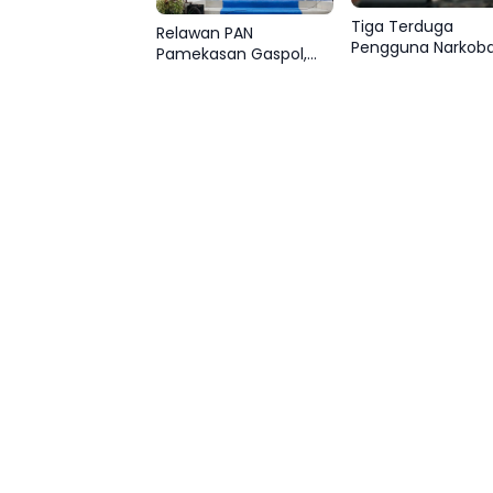
Tiga Terduga
Relawan PAN
Pengguna Narkob
Pamekasan Gaspol,
Ditangkap di
Satu Barisan Bersama
Bangkalan, Polisi K
Slamet Ariyadi
Pemasok