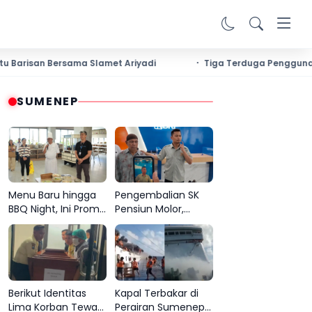
san Bersama Slamet Ariyadi
Tiga Terduga Pengguna Narko
SUMENEP
Menu Baru hingga
Pengembalian SK
BBQ Night, Ini Promo
Pensiun Molor,
Sae Rassa
Keluarga Abdul
Restaurant Agustus
Hamid Desak BRI
Ini
Sumenep Tepati
Komitmen
Berikut Identitas
Kapal Terbakar di
Lima Korban Tewas
Perairan Sumenep,