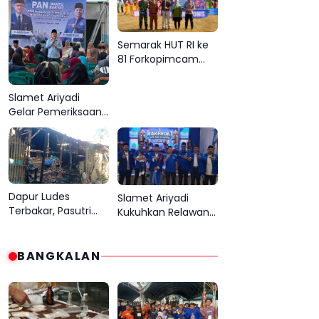
Juara Sepak Bola SD
Sampang Jauhi
di Camplong
Judi Online
Semarak HUT RI ke
81 Forkopimcam
Camplong
Gandeng Yayasan
Slamet Ariyadi
Babur Rizki
Gelar Pemeriksaan
Mata Gratis di
Sampang,
Komitmen
Menjadikan Madura
Basis PAN
Dapur Ludes
Slamet Ariyadi
Terbakar, Pasutri
Kukuhkan Relawan
Lansia di Sampang
PAN Sampang,
Berharap Uluran
Serukan Satu
Tangan Pemerintah
BANGKALAN
Komando Perkuat
Basis Partai di
Madura