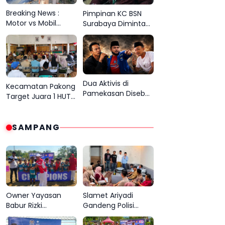
Breaking News :
Pimpinan KC BSN
Motor vs Mobil
Surabaya Diminta
Pengangkut
Tak Bersembunyi di
Tembakau, Korban
Balik Dalih Aturan
Meninggal Terbakar
Dua Aktivis di
Kecamatan Pakong
Pamekasan Disebut
Target Juara 1 HUT
Cari Sensasi Gara
RI ke 81 Kabupaten
Gara Sentil H.Her
Pamekasan
SAMPANG
Owner Yayasan
Slamet Ariyadi
Babur Rizki
Gandeng Polisi
Serahkan Piala
Edukasi Pemuda