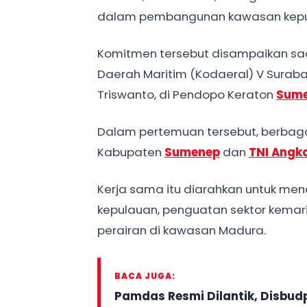
dalam pembangunan kawasan kepula
Komitmen tersebut disampaikan s
Daerah Maritim (Kodaeral) V Suraba
Triswanto, di Pendopo Keraton
Sum
Dalam pertemuan tersebut, berbaga
Kabupaten
Sumenep
dan
TNI Angk
Kerja sama itu diarahkan untuk m
kepulauan, penguatan sektor kema
perairan di kawasan Madura.
BACA JUGA:
Pamdas Resmi Dilantik, Disbudp