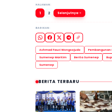
HALAMAN:
1
2
Selanjutnya
BAGIKAN:
Achmad Fauzi Wongsojudo
Pembangunan 
Sumenep Maritim
Berita Sumenep
Bup
Sumenep
BERITA TERBARU