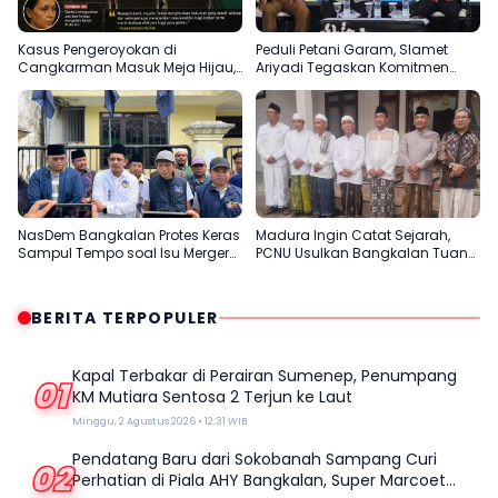
Kasus Pengeroyokan di
Peduli Petani Garam, Slamet
Cangkarman Masuk Meja Hijau,
Ariyadi Tegaskan Komitmen
Korban Minta Pelaku Dihukum
Perjuangkan Kesejahteraan
Setimpal
Masyarakat Madura
NasDem Bangkalan Protes Keras
Madura Ingin Catat Sejarah,
Sampul Tempo soal Isu Merger
PCNU Usulkan Bangkalan Tuan
dengan Gerindra
Rumah Muktamar ke-35 NU
BERITA TERPOPULER
Kapal Terbakar di Perairan Sumenep, Penumpang
01
KM Mutiara Sentosa 2 Terjun ke Laut
Minggu, 2 Agustus 2026 • 12:31 WIB
Pendatang Baru dari Sokobanah Sampang Curi
02
Perhatian di Piala AHY Bangkalan, Super Marcoet