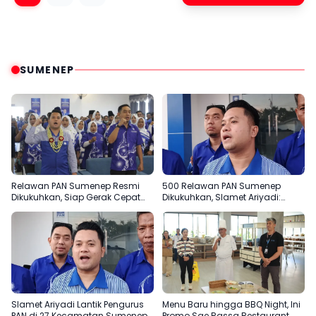
SUMENEP
Relawan PAN Sumenep Resmi
500 Relawan PAN Sumenep
Dikukuhkan, Siap Gerak Cepat
Dikukuhkan, Slamet Ariyadi:
Bantu Rakyat
Garda Terdepan Bantu Rakyat
Slamet Ariyadi Lantik Pengurus
Menu Baru hingga BBQ Night, Ini
PAN di 27 Kecamatan Sumenep,
Promo Sae Rassa Restaurant