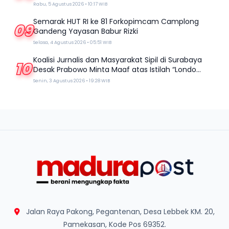
Rabu, 5 Agustus 2026 • 10:17 WIB
Semarak HUT RI ke 81 Forkopimcam Camplong
09
Gandeng Yayasan Babur Rizki
Selasa, 4 Agustus 2026 • 05:51 WIB
Koalisi Jurnalis dan Masyarakat Sipil di Surabaya
10
Desak Prabowo Minta Maaf atas Istilah “Londo
Ireng”
Senin, 3 Agustus 2026 • 19:28 WIB
Jalan Raya Pakong, Pegantenan, Desa Lebbek KM. 20,
Pamekasan, Kode Pos 69352.