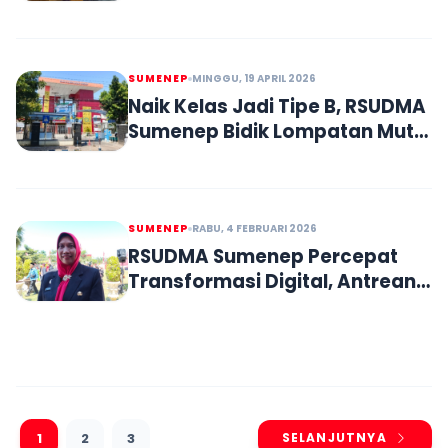
Bank Jatim Dinilai Permudah
Layanan Nasabah
SUMENEP
MINGGU, 19 APRIL 2026
Naik Kelas Jadi Tipe B, RSUDMA
Sumenep Bidik Lompatan Mutu
Layanan 2026
SUMENEP
RABU, 4 FEBRUARI 2026
RSUDMA Sumenep Percepat
Transformasi Digital, Antrean
Dipangkas hingga Rekam
Medis Terintegrasi
1
2
3
SELANJUTNYA