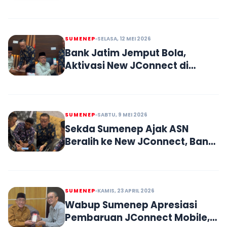
Kredit Multiguna
SUMENEP
SELASA, 12 MEI 2026
Bank Jatim Jemput Bola,
Aktivasi New JConnect di
Kantor DPRD Sumenep
SUMENEP
SABTU, 9 MEI 2026
Sekda Sumenep Ajak ASN
Beralih ke New JConnect, Bank
Jatim Perkuat Layanan Digital
SUMENEP
KAMIS, 23 APRIL 2026
Wabup Sumenep Apresiasi
Pembaruan JConnect Mobile,