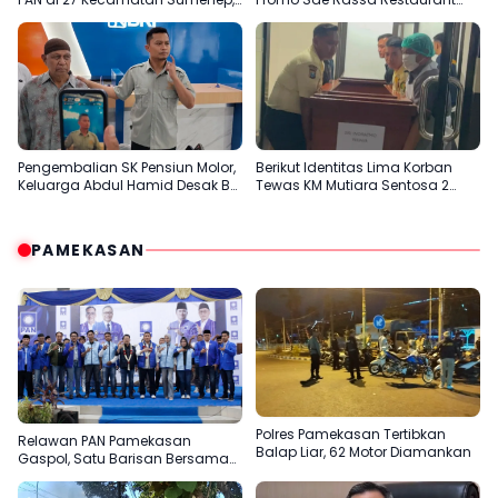
Konsolidasi Menuju 2029
Agustus Ini
Pengembalian SK Pensiun Molor,
Berikut Identitas Lima Korban
Keluarga Abdul Hamid Desak BRI
Tewas KM Mutiara Sentosa 2
Sumenep Tepati Komitmen
Terungkap
PAMEKASAN
Polres Pamekasan Tertibkan
Relawan PAN Pamekasan
Balap Liar, 62 Motor Diamankan
Gaspol, Satu Barisan Bersama
Slamet Ariyadi