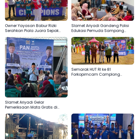
Owner Yayasan Babur Rizki
Slamet Ariyadi Gandeng Polisi
Serahkan Piala Juara Sepak
Edukasi Pemuda Sampang
Bola SD di Camplong
Jauhi Judi Online
Semarak HUT RI ke 81
Forkopimcam Camplong
Gandeng Yayasan Babur Rizki
Slamet Ariyadi Gelar
Pemeriksaan Mata Gratis di
Sampang, Komitmen
Menjadikan Madura Basis PAN