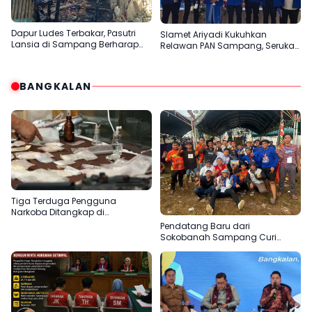
Dapur Ludes Terbakar, Pasutri
Slamet Ariyadi Kukuhkan
Lansia di Sampang Berharap
Relawan PAN Sampang, Serukan
Uluran Tangan Pemerintah
Satu Komando Perkuat Basis
Partai di Madura
BANGKALAN
Tiga Terduga Pengguna
Narkoba Ditangkap di
Bangkalan, Polisi Kejar Pemasok
Pendatang Baru dari
Sokobanah Sampang Curi
Perhatian di Piala AHY
Bangkalan, Super Marcoet Juara
1 Galatama