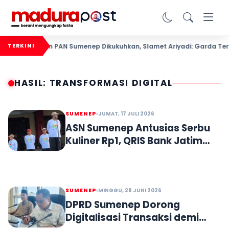
00 Relawan PAN Sumenep Dikukuhkan, Slamet Ariyadi: Garda Terdep
TERKINI
HASIL: TRANSFORMASI DIGITAL
SUMENEP
JUMAT, 17 JULI 2026
ASN Sumenep Antusias Serbu
Kuliner Rp1, QRIS Bank Jatim
Kian Diminati
SUMENEP
MINGGU, 28 JUNI 2026
DPRD Sumenep Dorong
Digitalisasi Transaksi demi