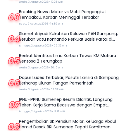
Juara 1 Galatama
Senin, 3 Agustus 2026 • 10:28 WIB
Breaking News : Motor vs Mobil Pengangkut
03
Tembakau, Korban Meninggal Terbakar
Rabu, 5 Agustus 2026 • 14:39 WIB
Slamet Ariyadi Kukuhkan Relawan PAN Sampang,
04
Serukan Satu Komando Perkuat Basis Partai di
Madura
Minggu, 2 Agustus 2026 • 09:32 WIB
Berikut Identitas Lima Korban Tewas KM Mutiara
05
Sentosa 2 Terungkap
Senin, 3 Agustus 2026 • 20:15 WIB
Dapur Ludes Terbakar, Pasutri Lansia di Sampang
06
Berharap Uluran Tangan Pemerintah
Senin, 3 Agustus 2026 • 07:57 WIB
IPNU-IPPNU Sumenep Resmi Dilantik, Langsung
07
Teken Kerja Sama Beasiswa dengan Empat
Kampus
Minggu, 2 Agustus 2026 • 12:21 WIB
Pengembalian SK Pensiun Molor, Keluarga Abdul
08
Hamid Desak BRI Sumenep Tepati Komitmen