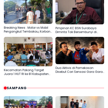
Breaking News : Motor vs Mobil
Pimpinan KC BSN Surabaya
Pengangkut Tembakau, Korban
Diminta Tak Bersembunyi di
Meninggal Terbakar
Balik Dalih Aturan
Dua Aktivis di Pamekasan
Kecamatan Pakong Target
Disebut Cari Sensasi Gara Gara
Juara 1 HUT RI ke 81 Kabupaten
Sentil H.Her
Pamekasan
SAMPANG