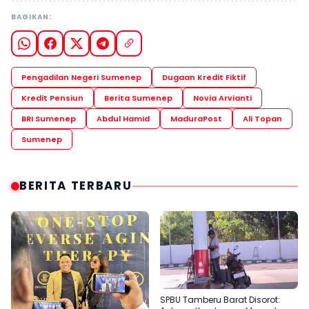
BAGIKAN:
Pengadilan Negeri Sumenep
Dugaan Kredit Fiktif
Kredit Pensiun
Berita Sumenep
Novia Arvianti
BRI Sumenep
Abdul Hamid
MaduraPost
Ali Topan
Sumenep
BERITA TERBARU
SPBU Tamberu Barat Disorot: