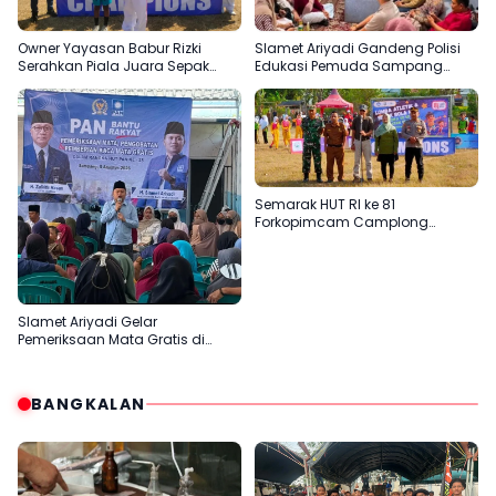
Owner Yayasan Babur Rizki
Slamet Ariyadi Gandeng Polisi
Serahkan Piala Juara Sepak
Edukasi Pemuda Sampang
Bola SD di Camplong
Jauhi Judi Online
Semarak HUT RI ke 81
Forkopimcam Camplong
Gandeng Yayasan Babur Rizki
Slamet Ariyadi Gelar
Pemeriksaan Mata Gratis di
Sampang, Komitmen
Menjadikan Madura Basis PAN
BANGKALAN