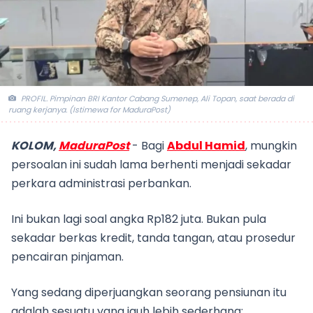
PROFIL. Pimpinan BRI Kantor Cabang Sumenep, Ali Topan, saat berada di
ruang kerjanya. (Istimewa for MaduraPost)
KOLOM,
MaduraPost
- Bagi
Abdul Hamid
, mungkin
persoalan ini sudah lama berhenti menjadi sekadar
perkara administrasi perbankan.
Ini bukan lagi soal angka Rp182 juta. Bukan pula
sekadar berkas kredit, tanda tangan, atau prosedur
pencairan pinjaman.
Yang sedang diperjuangkan seorang pensiunan itu
adalah sesuatu yang jauh lebih sederhana: