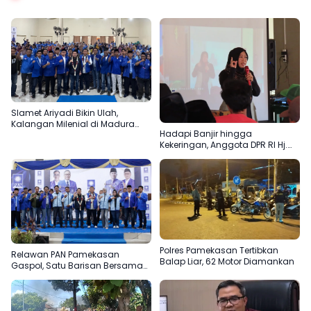
Slamet Ariyadi Bikin Ulah,
Kalangan Milenial di Madura
Hadapi Banjir hingga
Kepincut Jadi Relawan PAN
Kekeringan, Anggota DPR RI Hj.
Ansari Dorong Mitigasi Sejak Dini
Polres Pamekasan Tertibkan
Relawan PAN Pamekasan
Balap Liar, 62 Motor Diamankan
Gaspol, Satu Barisan Bersama
Slamet Ariyadi