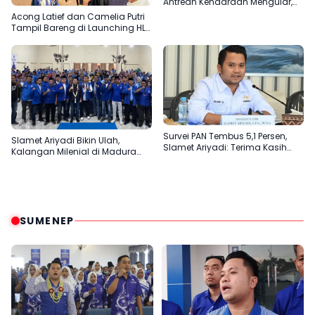
Antrean Kendaraan Mengular,
Pengisian Jeriken Diduga Lebih
Acong Latief dan Camelia Putri
Diprioritaskan
Tampil Bareng di Launching HLL
Surabaya, Ada Apa?
Survei PAN Tembus 5,1 Persen,
Slamet Ariyadi Bikin Ulah,
Slamet Ariyadi: Terima Kasih
Kalangan Milenial di Madura
atas Kepercayaan Masyarakat
Kepincut Jadi Relawan PAN
SUMENEP