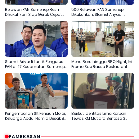
Relawan PAN Sumenep Resmi
500 Relawan PAN Sumenep
Dikukuhkan, Siap Gerak Cepat
Dikukuhkan, Slamet Ariyadi:
Bantu Rakyat
Garda Terdepan Bantu Rakyat
Slamet Ariyadi Lantik Pengurus
Menu Baru hingga BBQ Night, Ini
PAN di 27 Kecamatan Sumenep,
Promo Sae Rassa Restaurant
Konsolidasi Menuju 2029
Agustus Ini
Pengembalian SK Pensiun Molor,
Berikut Identitas Lima Korban
Keluarga Abdul Hamid Desak BRI
Tewas KM Mutiara Sentosa 2
Sumenep Tepati Komitmen
Terungkap
PAMEKASAN