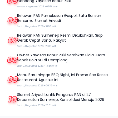
05
Gandeng Yayasan Babur Rizki
Selasa, 4 Agustus 2026 • 05:51 WIB
Relawan PAN Pamekasan Gaspol, Satu Barisan
06
Bersama Slamet Ariyadi
Sabtu, 8 Agustus 2026 • 18:06 WIB
Relawan PAN Sumenep Resmi Dikukuhkan, Siap
07
Gerak Cepat Bantu Rakyat
Sabtu, 8 Agustus 2026 • 21:36 WIB
Owner Yayasan Babur Rizki Serahkan Piala Juara
08
Sepak Bola SD di Camplong
Sabtu, 8 Agustus 2026 • 13:56 WIB
Menu Baru hingga BBQ Night, Ini Promo Sae Rassa
09
Restaurant Agustus Ini
Sabtu, 8 Agustus 2026 • 09:15 WIB
Slamet Ariyadi Lantik Pengurus PAN di 27
10
Kecamatan Sumenep, Konsolidasi Menuju 2029
Sabtu, 8 Agustus 2026 • 20:01 WIB