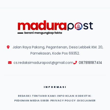
Jalan Raya Pakong, Pegantenan, Desa Lebbek KM. 20,
Pamekasan, Kode Pos 69352.
cs.redaksimadurapost@gmail.com
087818187414
INFORMASI
REDASKI
•
TENTANG KAMI
•
INFO IKLAN
•
KODE ETIK
•
PEDOMAN MEDIA SIBER
•
PRIVACY POLICY
•
DISCLAIMER