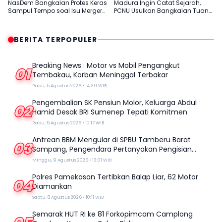
NasDem Bangkalan Protes Keras
Madura Ingin Catat Sejarah,
Sampul Tempo soal Isu Merger
PCNU Usulkan Bangkalan Tuan
dengan Gerindra
Rumah Muktamar ke-35 NU
BERITA TERPOPULER
Breaking News : Motor vs Mobil Pengangkut
01
Tembakau, Korban Meninggal Terbakar
Rabu, 5 Agustus 2026 • 14:39 WIB
Pengembalian SK Pensiun Molor, Keluarga Abdul
02
Hamid Desak BRI Sumenep Tepati Komitmen
Rabu, 5 Agustus 2026 • 10:17 WIB
Antrean BBM Mengular di SPBU Tamberu Barat
03
Sampang, Pengendara Pertanyakan Pengisian
Jeriken di Tengah Kelangkaan
Minggu, 9 Agustus 2026 • 13:01 WIB
Polres Pamekasan Tertibkan Balap Liar, 62 Motor
04
Diamankan
Sabtu, 8 Agustus 2026 • 10:11 WIB
Semarak HUT RI ke 81 Forkopimcam Camplong