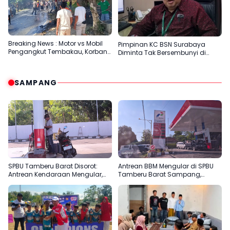
Breaking News : Motor vs Mobil
Pimpinan KC BSN Surabaya
Pengangkut Tembakau, Korban
Diminta Tak Bersembunyi di
Meninggal Terbakar
Balik Dalih Aturan
SAMPANG
SPBU Tamberu Barat Disorot:
Antrean BBM Mengular di SPBU
Antrean Kendaraan Mengular,
Tamberu Barat Sampang,
Pengisian Jeriken Diduga Lebih
Pengendara Pertanyakan
Diprioritaskan
Pengisian Jeriken di Tengah
Kelangkaan