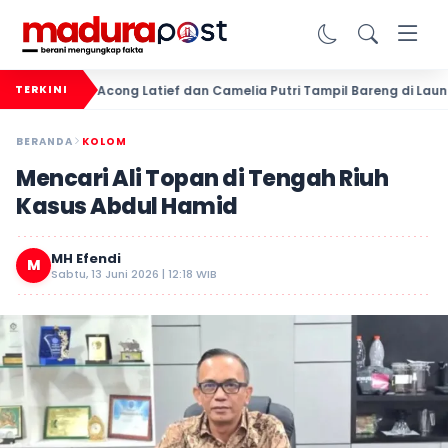
Acong Latief dan Camelia Putri Tampil Bareng di Launching 
TERKINI
BERANDA
KOLOM
Mencari Ali Topan di Tengah Riuh
Kasus Abdul Hamid
MH Efendi
M
Sabtu, 13 Juni 2026 | 12:18 WIB