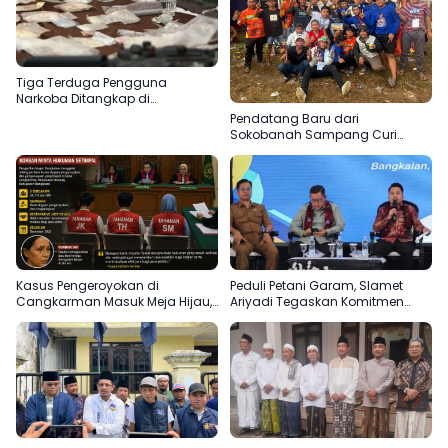
Tiga Terduga Pengguna
Narkoba Ditangkap di
Bangkalan, Polisi Kejar Pemasok
Pendatang Baru dari
Sokobanah Sampang Curi
Perhatian di Piala AHY
Bangkalan, Super Marcoet Juara
1 Galatama
Kasus Pengeroyokan di
Peduli Petani Garam, Slamet
Cangkarman Masuk Meja Hijau,
Ariyadi Tegaskan Komitmen
Korban Minta Pelaku Dihukum
Perjuangkan Kesejahteraan
Setimpal
Masyarakat Madura