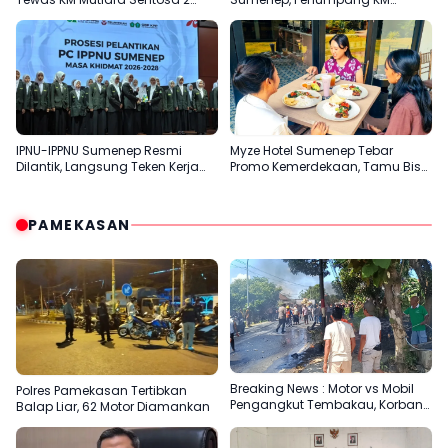
Terungkap
Mutiara Sentosa 2 Terjun ke Laut
IPNU-IPPNU Sumenep Resmi
Myze Hotel Sumenep Tebar
Dilantik, Langsung Teken Kerja
Promo Kemerdekaan, Tamu Bisa
Sama Beasiswa dengan Empat
Nikmati Paket Menginap dan
Kampus
Kuliner Spesial
PAMEKASAN
Breaking News : Motor vs Mobil
Polres Pamekasan Tertibkan
Pengangkut Tembakau, Korban
Balap Liar, 62 Motor Diamankan
Meninggal Terbakar