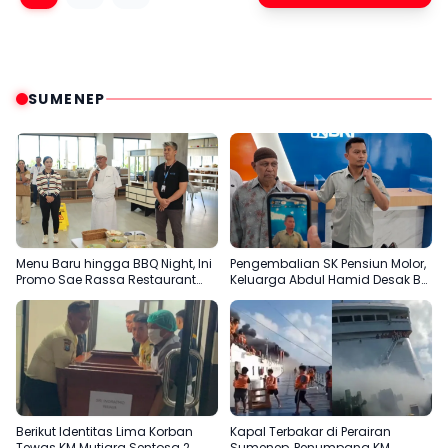
SUMENEP
Menu Baru hingga BBQ Night, Ini
Pengembalian SK Pensiun Molor,
Promo Sae Rassa Restaurant
Keluarga Abdul Hamid Desak BRI
Agustus Ini
Sumenep Tepati Komitmen
Berikut Identitas Lima Korban
Kapal Terbakar di Perairan
Tewas KM Mutiara Sentosa 2
Sumenep, Penumpang KM