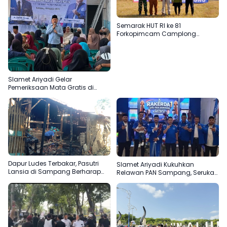
Semarak HUT RI ke 81
Forkopimcam Camplong
Gandeng Yayasan Babur Rizki
Slamet Ariyadi Gelar
Pemeriksaan Mata Gratis di
Sampang, Komitmen
Menjadikan Madura Basis PAN
Dapur Ludes Terbakar, Pasutri
Slamet Ariyadi Kukuhkan
Lansia di Sampang Berharap
Relawan PAN Sampang, Serukan
Uluran Tangan Pemerintah
Satu Komando Perkuat Basis
Partai di Madura