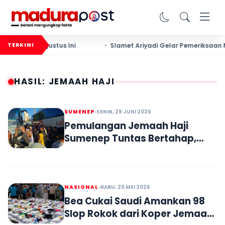
aurant Agustus Ini
Slamet Ariyadi Gelar Pemeriksaan Mata
TERKINI
HASIL: JEMAAH HAJI
SUMENEP
SENIN, 29 JUNI 2026
Pemulangan Jemaah Haji
Sumenep Tuntas Bertahap,
Keselamatan Jadi Prioritas
NASIONAL
RABU, 20 MEI 2026
Bea Cukai Saudi Amankan 98
Slop Rokok dari Koper Jemaah