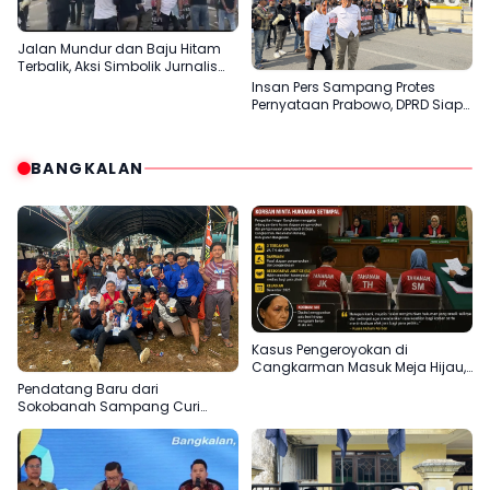
Jalan Mundur dan Baju Hitam
Terbalik, Aksi Simbolik Jurnalis
Sampang Protes Pernyataan
Insan Pers Sampang Protes
“Londo Ireng” Prabowo
Pernyataan Prabowo, DPRD Siap
Teruskan Aspirasi ke DPR RI
BANGKALAN
Kasus Pengeroyokan di
Cangkarman Masuk Meja Hijau,
Korban Minta Pelaku Dihukum
Pendatang Baru dari
Setimpal
Sokobanah Sampang Curi
Perhatian di Piala AHY
Bangkalan, Super Marcoet Juara
1 Galatama