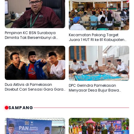
Pimpinan KC BSN Surabaya
Kecamatan Pakong Target
Diminta Tak Bersembunyi di
Juara 1 HUT RI ke 81 Kabupaten
Balik Dalih Aturan
Pamekasan
Dua Aktivis di Pamekasan
DPC Gerindra Pamekasan
Disebut Cari Sensasi Gara Gara
Menyasar Desa Bujur Bawa
Sentil H.Her
Pesan Prabowo Subianto
SAMPANG