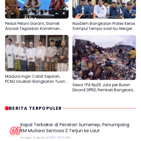
Peduli Petani Garam, Slamet
NasDem Bangkalan Protes Keras
Ariyadi Tegaskan Komitmen
Sampul Tempo soal Isu Merger
Perjuangkan Kesejahteraan
dengan Gerindra
Masyarakat Madura
Madura Ingin Catat Sejarah,
PCNU Usulkan Bangkalan Tuan
Sewa TPA Rp25 Juta per Bulan
Rumah Muktamar ke-35 NU
Disorot DPRD, Pemkab Bangkalan
Dinilai Tak Efektif
BERITA TERPOPULER
Kapal Terbakar di Perairan Sumenep, Penumpang
01
KM Mutiara Sentosa 2 Terjun ke Laut
Minggu, 2 Agustus 2026 • 12:31 WIB