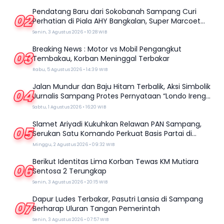
Pendatang Baru dari Sokobanah Sampang Curi
02
Perhatian di Piala AHY Bangkalan, Super Marcoet
Juara 1 Galatama
Senin, 3 Agustus 2026 • 10:28 WIB
Breaking News : Motor vs Mobil Pengangkut
03
Tembakau, Korban Meninggal Terbakar
Rabu, 5 Agustus 2026 • 14:39 WIB
Jalan Mundur dan Baju Hitam Terbalik, Aksi Simbolik
04
Jurnalis Sampang Protes Pernyataan “Londo Ireng”
Prabowo
Sabtu, 1 Agustus 2026 • 16:20 WIB
Slamet Ariyadi Kukuhkan Relawan PAN Sampang,
05
Serukan Satu Komando Perkuat Basis Partai di
Madura
Minggu, 2 Agustus 2026 • 09:32 WIB
Berikut Identitas Lima Korban Tewas KM Mutiara
06
Sentosa 2 Terungkap
Senin, 3 Agustus 2026 • 20:15 WIB
Dapur Ludes Terbakar, Pasutri Lansia di Sampang
07
Berharap Uluran Tangan Pemerintah
Senin, 3 Agustus 2026 • 07:57 WIB