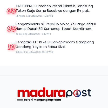
IPNU-IPPNU Sumenep Resmi Dilantik, Langsung
08
Teken Kerja Sama Beasiswa dengan Empat
Kampus
Minggu, 2 Agustus 2026 • 12:21 WIB
Pengembalian SK Pensiun Molor, Keluarga Abdul
09
Hamid Desak BRI Sumenep Tepati Komitmen
Rabu, 5 Agustus 2026 • 10:17 WIB
Semarak HUT RI ke 81 Forkopimcam Camplong
10
Gandeng Yayasan Babur Rizki
Selasa, 4 Agustus 2026 • 05:51 WIB