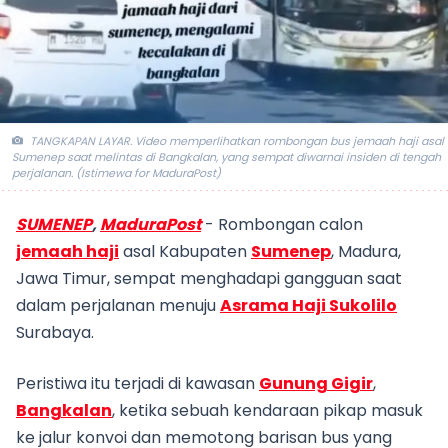
TANGKAPAN LAYAR. Video memperlihatkan rombongan bus jemaah haji asal
Sumenep saat melintas di Bangkalan, yang sempat diwarnai insiden di tengah
perjalanan. (Istimewa for MaduraPost)
SUMENEP
,
MaduraPost
- Rombongan calon
jemaah haji
asal Kabupaten
Sumenep
, Madura,
Jawa Timur, sempat menghadapi gangguan saat
dalam perjalanan menuju
Asrama Haji Sukolilo
Surabaya.
Peristiwa itu terjadi di kawasan
Gunung Gigir
,
Bangkalan
, ketika sebuah kendaraan pikap masuk
ke jalur konvoi dan memotong barisan bus yang