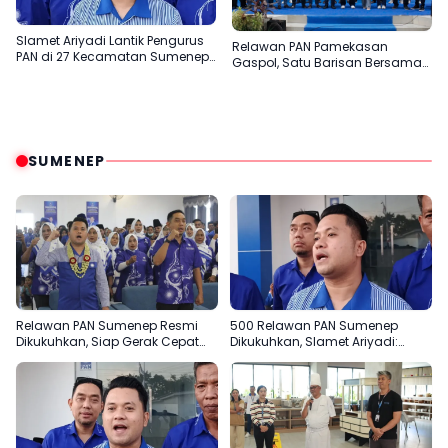
Slamet Ariyadi Lantik Pengurus
Relawan PAN Pamekasan
PAN di 27 Kecamatan Sumenep,
Gaspol, Satu Barisan Bersama
Konsolidasi Menuju 2029
Slamet Ariyadi
SUMENEP
Relawan PAN Sumenep Resmi
500 Relawan PAN Sumenep
Dikukuhkan, Siap Gerak Cepat
Dikukuhkan, Slamet Ariyadi:
Bantu Rakyat
Garda Terdepan Bantu Rakyat