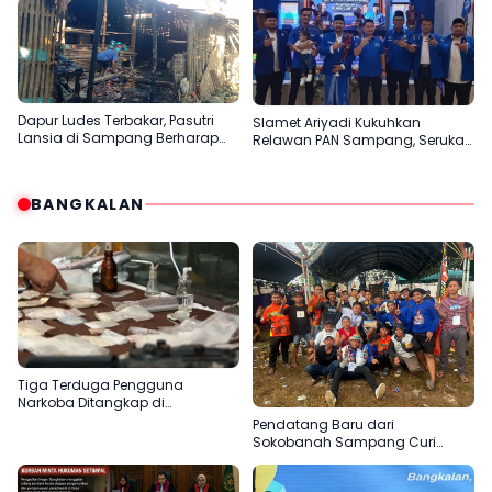
Dapur Ludes Terbakar, Pasutri
Slamet Ariyadi Kukuhkan
Lansia di Sampang Berharap
Relawan PAN Sampang, Serukan
Uluran Tangan Pemerintah
Satu Komando Perkuat Basis
Partai di Madura
BANGKALAN
Tiga Terduga Pengguna
Narkoba Ditangkap di
Bangkalan, Polisi Kejar Pemasok
Pendatang Baru dari
Sokobanah Sampang Curi
Perhatian di Piala AHY
Bangkalan, Super Marcoet Juara