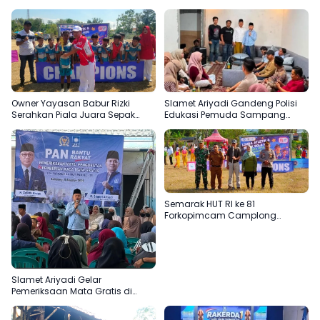
Owner Yayasan Babur Rizki
Slamet Ariyadi Gandeng Polisi
Serahkan Piala Juara Sepak
Edukasi Pemuda Sampang
Bola SD di Camplong
Jauhi Judi Online
Semarak HUT RI ke 81
Forkopimcam Camplong
Gandeng Yayasan Babur Rizki
Slamet Ariyadi Gelar
Pemeriksaan Mata Gratis di
Sampang, Komitmen
Menjadikan Madura Basis PAN