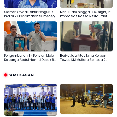
Slamet Ariyadi Lantik Pengurus
Menu Baru hingga BBQ Night, Ini
PAN di 27 Kecamatan Sumenep,
Promo Sae Rassa Restaurant
Konsolidasi Menuju 2029
Agustus Ini
Pengembalian SK Pensiun Molor,
Berikut Identitas Lima Korban
Keluarga Abdul Hamid Desak BRI
Tewas KM Mutiara Sentosa 2
Sumenep Tepati Komitmen
Terungkap
PAMEKASAN