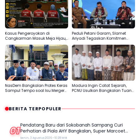
1 Galatama
Kasus Pengeroyokan di
Peduli Petani Garam, Slamet
Cangkarman Masuk Meja Hijau,
Ariyadi Tegaskan Komitmen
Korban Minta Pelaku Dihukum
Perjuangkan Kesejahteraan
Setimpal
Masyarakat Madura
NasDem Bangkalan Protes Keras
Madura Ingin Catat Sejarah,
Sampul Tempo soal Isu Merger
PCNU Usulkan Bangkalan Tuan
dengan Gerindra
Rumah Muktamar ke-35 NU
BERITA TERPOPULER
Pendatang Baru dari Sokobanah Sampang Curi
01
Perhatian di Piala AHY Bangkalan, Super Marcoet
Juara 1 Galatama
Senin, 3 Agustus 2026 • 10:28 WIB