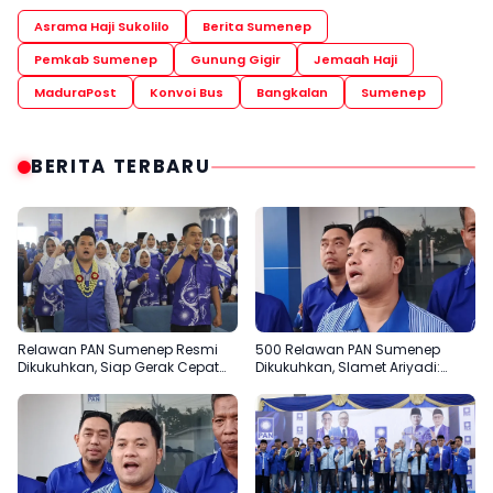
Asrama Haji Sukolilo
Berita Sumenep
Pemkab Sumenep
Gunung Gigir
Jemaah Haji
MaduraPost
Konvoi Bus
Bangkalan
Sumenep
BERITA TERBARU
Relawan PAN Sumenep Resmi
500 Relawan PAN Sumenep
Dikukuhkan, Siap Gerak Cepat
Dikukuhkan, Slamet Ariyadi:
Bantu Rakyat
Garda Terdepan Bantu Rakyat