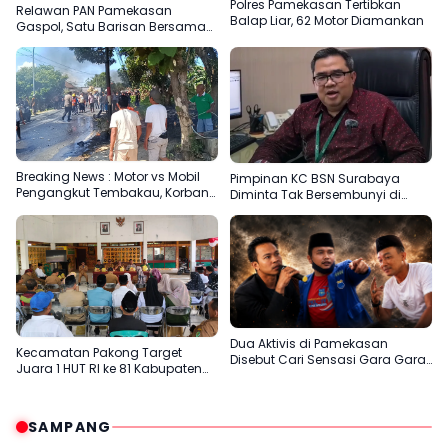
Polres Pamekasan Tertibkan
Relawan PAN Pamekasan
Balap Liar, 62 Motor Diamankan
Gaspol, Satu Barisan Bersama
Slamet Ariyadi
Breaking News : Motor vs Mobil
Pimpinan KC BSN Surabaya
Pengangkut Tembakau, Korban
Diminta Tak Bersembunyi di
Meninggal Terbakar
Balik Dalih Aturan
Dua Aktivis di Pamekasan
Kecamatan Pakong Target
Disebut Cari Sensasi Gara Gara
Juara 1 HUT RI ke 81 Kabupaten
Sentil H.Her
Pamekasan
SAMPANG