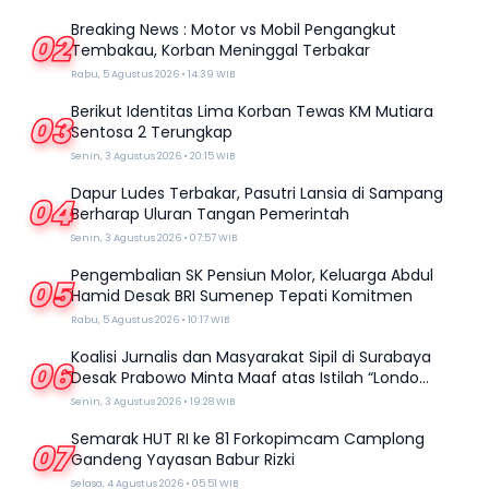
Breaking News : Motor vs Mobil Pengangkut
02
Tembakau, Korban Meninggal Terbakar
Rabu, 5 Agustus 2026 • 14:39 WIB
Berikut Identitas Lima Korban Tewas KM Mutiara
03
Sentosa 2 Terungkap
Senin, 3 Agustus 2026 • 20:15 WIB
Dapur Ludes Terbakar, Pasutri Lansia di Sampang
04
Berharap Uluran Tangan Pemerintah
Senin, 3 Agustus 2026 • 07:57 WIB
Pengembalian SK Pensiun Molor, Keluarga Abdul
05
Hamid Desak BRI Sumenep Tepati Komitmen
Rabu, 5 Agustus 2026 • 10:17 WIB
Koalisi Jurnalis dan Masyarakat Sipil di Surabaya
06
Desak Prabowo Minta Maaf atas Istilah “Londo
Ireng”
Senin, 3 Agustus 2026 • 19:28 WIB
Semarak HUT RI ke 81 Forkopimcam Camplong
07
Gandeng Yayasan Babur Rizki
Selasa, 4 Agustus 2026 • 05:51 WIB