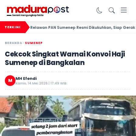
Relawan PAN Sumenep Resmi Dikukuhkan, Siap Gerak Cepa
TERKINI
BERANDA
SUMENEP
Cekcok Singkat Warnai Konvoi Haji
Sumenep di Bangkalan
MH Efendi
M
Kamis, 14 Mei 2026 | 17:49 WIB