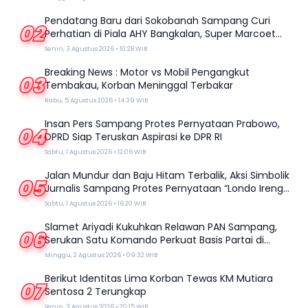
Pendatang Baru dari Sokobanah Sampang Curi
02
Perhatian di Piala AHY Bangkalan, Super Marcoet
Juara 1 Galatama
Senin, 3 Agustus 2026 • 10:28 WIB
Breaking News : Motor vs Mobil Pengangkut
03
Tembakau, Korban Meninggal Terbakar
Rabu, 5 Agustus 2026 • 14:39 WIB
Insan Pers Sampang Protes Pernyataan Prabowo,
04
DPRD Siap Teruskan Aspirasi ke DPR RI
Sabtu, 1 Agustus 2026 • 12:06 WIB
Jalan Mundur dan Baju Hitam Terbalik, Aksi Simbolik
05
Jurnalis Sampang Protes Pernyataan “Londo Ireng”
Prabowo
Sabtu, 1 Agustus 2026 • 16:20 WIB
Slamet Ariyadi Kukuhkan Relawan PAN Sampang,
06
Serukan Satu Komando Perkuat Basis Partai di
Madura
Minggu, 2 Agustus 2026 • 09:32 WIB
Berikut Identitas Lima Korban Tewas KM Mutiara
07
Sentosa 2 Terungkap
Senin, 3 Agustus 2026 • 20:15 WIB