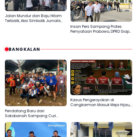
Jalan Mundur dan Baju Hitam
Terbalik, Aksi Simbolik Jurnalis
Sampang Protes Pernyataan
Insan Pers Sampang Protes
“Londo Ireng” Prabowo
Pernyataan Prabowo, DPRD Siap
Teruskan Aspirasi ke DPR RI
BANGKALAN
Kasus Pengeroyokan di
Cangkarman Masuk Meja Hijau,
Korban Minta Pelaku Dihukum
Pendatang Baru dari
Setimpal
Sokobanah Sampang Curi
Perhatian di Piala AHY
Bangkalan, Super Marcoet Juara
1 Galatama