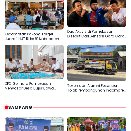
Dua Aktivis di Pamekasan
Kecamatan Pakong Target
Disebut Cari Sensasi Gara Gara
Juara 1 HUT RI ke 81 Kabupaten
Sentil H.Her
Pamekasan
DPC Gerindra Pamekasan
Tokoh dan Alumni Pesantren
Menyasar Desa Bujur Bawa
Tolak Pembangunan Indomaret
Pesan Prabowo Subianto
di Desa Panaan
SAMPANG