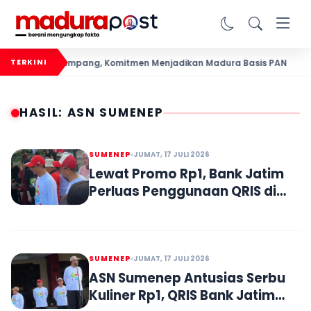
ratis di Sampang, Komitmen Menjadikan Madura Basis PAN
TERKINI
HASIL: ASN SUMENEP
SUMENEP
JUMAT, 17 JULI 2026
Lewat Promo Rp1, Bank Jatim
Perluas Penggunaan QRIS di
Kalangan ASN Sumenep
SUMENEP
JUMAT, 17 JULI 2026
ASN Sumenep Antusias Serbu
Kuliner Rp1, QRIS Bank Jatim