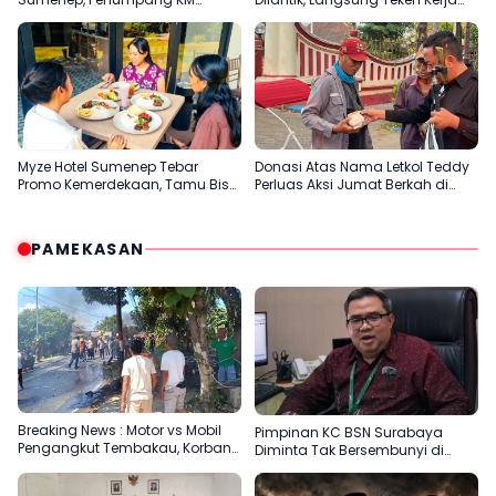
Mutiara Sentosa 2 Terjun ke Laut
Sama Beasiswa dengan Empat
Kampus
Myze Hotel Sumenep Tebar
Donasi Atas Nama Letkol Teddy
Promo Kemerdekaan, Tamu Bisa
Perluas Aksi Jumat Berkah di
Nikmati Paket Menginap dan
Sumenep
Kuliner Spesial
PAMEKASAN
Breaking News : Motor vs Mobil
Pimpinan KC BSN Surabaya
Pengangkut Tembakau, Korban
Diminta Tak Bersembunyi di
Meninggal Terbakar
Balik Dalih Aturan