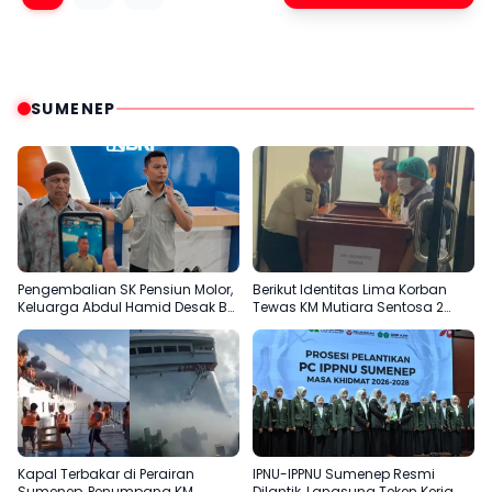
SUMENEP
Pengembalian SK Pensiun Molor,
Berikut Identitas Lima Korban
Keluarga Abdul Hamid Desak BRI
Tewas KM Mutiara Sentosa 2
Sumenep Tepati Komitmen
Terungkap
Kapal Terbakar di Perairan
IPNU-IPPNU Sumenep Resmi
Sumenep, Penumpang KM
Dilantik, Langsung Teken Kerja