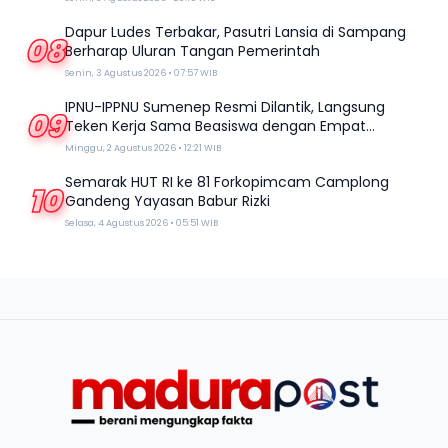
Dapur Ludes Terbakar, Pasutri Lansia di Sampang
08
Berharap Uluran Tangan Pemerintah
Senin, 3 Agustus 2026 • 07:57 WIB
IPNU-IPPNU Sumenep Resmi Dilantik, Langsung
09
Teken Kerja Sama Beasiswa dengan Empat
Kampus
Minggu, 2 Agustus 2026 • 12:21 WIB
Semarak HUT RI ke 81 Forkopimcam Camplong
10
Gandeng Yayasan Babur Rizki
Selasa, 4 Agustus 2026 • 05:51 WIB