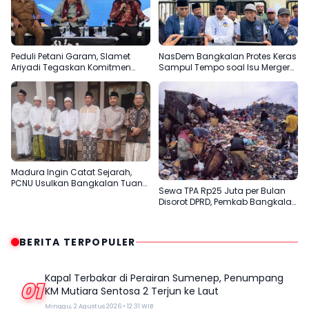
Peduli Petani Garam, Slamet
NasDem Bangkalan Protes Keras
Ariyadi Tegaskan Komitmen
Sampul Tempo soal Isu Merger
Perjuangkan Kesejahteraan
dengan Gerindra
Masyarakat Madura
Madura Ingin Catat Sejarah,
PCNU Usulkan Bangkalan Tuan
Sewa TPA Rp25 Juta per Bulan
Rumah Muktamar ke-35 NU
Disorot DPRD, Pemkab Bangkalan
Dinilai Tak Efektif
BERITA TERPOPULER
Kapal Terbakar di Perairan Sumenep, Penumpang
01
KM Mutiara Sentosa 2 Terjun ke Laut
Minggu, 2 Agustus 2026 • 12:31 WIB