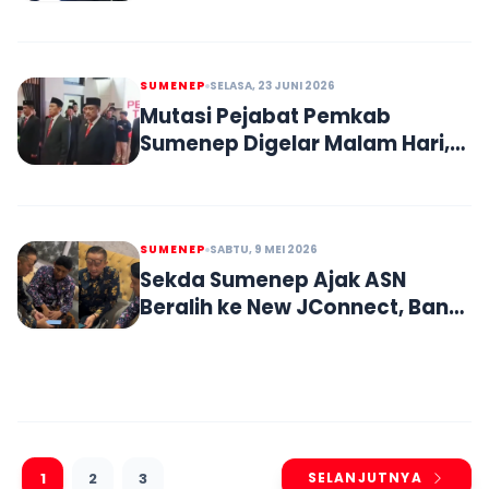
Orang Baru
SUMENEP
SELASA, 23 JUNI 2026
Mutasi Pejabat Pemkab
Sumenep Digelar Malam Hari,
Fauzi Lantik Sejumlah Kepala
OPD dan Asisten
SUMENEP
SABTU, 9 MEI 2026
Sekda Sumenep Ajak ASN
Beralih ke New JConnect, Bank
Jatim Perkuat Layanan Digital
1
2
3
SELANJUTNYA