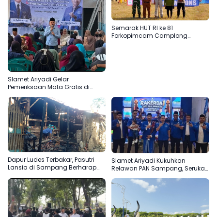
Semarak HUT RI ke 81
Forkopimcam Camplong
Gandeng Yayasan Babur Rizki
Slamet Ariyadi Gelar
Pemeriksaan Mata Gratis di
Sampang, Komitmen
Menjadikan Madura Basis PAN
Dapur Ludes Terbakar, Pasutri
Slamet Ariyadi Kukuhkan
Lansia di Sampang Berharap
Relawan PAN Sampang, Serukan
Uluran Tangan Pemerintah
Satu Komando Perkuat Basis
Partai di Madura