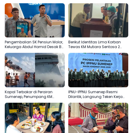
Pengembalian SK Pensiun Molor,
Berikut Identitas Lima Korban
Keluarga Abdul Hamid Desak BRI
Tewas KM Mutiara Sentosa 2
Sumenep Tepati Komitmen
Terungkap
Kapal Terbakar di Perairan
IPNU-IPPNU Sumenep Resmi
Sumenep, Penumpang KM
Dilantik, Langsung Teken Kerja
Mutiara Sentosa 2 Terjun ke Laut
Sama Beasiswa dengan Empat
Kampus