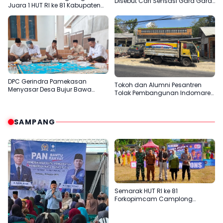
Disebut Cari Sensasi Gara Gara
Juara 1 HUT RI ke 81 Kabupaten
Sentil H.Her
Pamekasan
DPC Gerindra Pamekasan
Tokoh dan Alumni Pesantren
Menyasar Desa Bujur Bawa
Tolak Pembangunan Indomaret
Pesan Prabowo Subianto
di Desa Panaan
SAMPANG
Semarak HUT RI ke 81
Forkopimcam Camplong
Gandeng Yayasan Babur Rizki