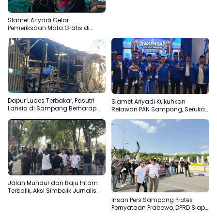
Slamet Ariyadi Gelar
Pemeriksaan Mata Gratis di
Sampang, Komitmen
Menjadikan Madura Basis PAN
Dapur Ludes Terbakar, Pasutri
Slamet Ariyadi Kukuhkan
Lansia di Sampang Berharap
Relawan PAN Sampang, Serukan
Uluran Tangan Pemerintah
Satu Komando Perkuat Basis
Partai di Madura
Jalan Mundur dan Baju Hitam
Terbalik, Aksi Simbolik Jurnalis
Sampang Protes Pernyataan
Insan Pers Sampang Protes
“Londo Ireng” Prabowo
Pernyataan Prabowo, DPRD Siap
Teruskan Aspirasi ke DPR RI