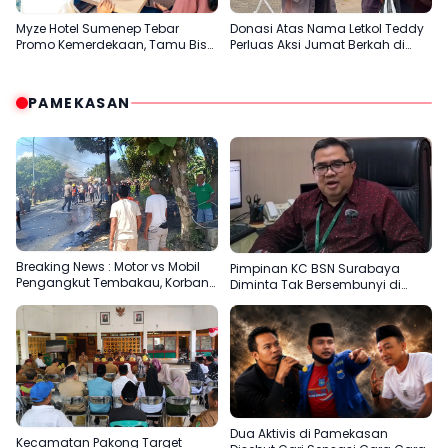
Myze Hotel Sumenep Tebar
Donasi Atas Nama Letkol Teddy
Promo Kemerdekaan, Tamu Bisa
Perluas Aksi Jumat Berkah di
Nikmati Paket Menginap dan
Sumenep
Kuliner Spesial
PAMEKASAN
Breaking News : Motor vs Mobil
Pimpinan KC BSN Surabaya
Pengangkut Tembakau, Korban
Diminta Tak Bersembunyi di
Meninggal Terbakar
Balik Dalih Aturan
Dua Aktivis di Pamekasan
Kecamatan Pakong Target