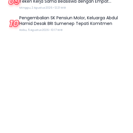
09
Teken Kerja Sama Beasiswa dengan Empat
Kampus
Minggu, 2 Agustus 2026 • 12:21 WIB
Pengembalian SK Pensiun Molor, Keluarga Abdul
10
Hamid Desak BRI Sumenep Tepati Komitmen
Rabu, 5 Agustus 2026 • 10:17 WIB