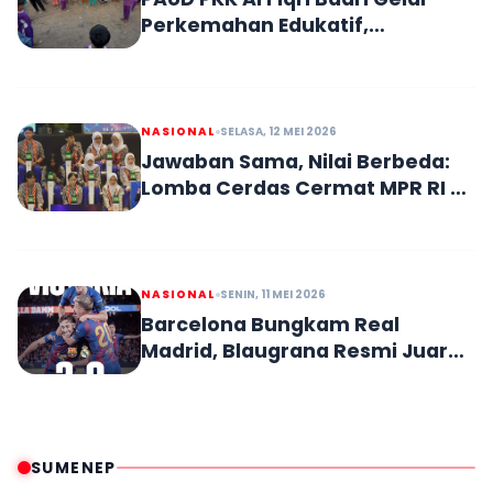
Perkemahan Edukatif,
Tanamkan Kemandirian dan
Karakter Anak Sejak Dini
NASIONAL
SELASA, 12 MEI 2026
Jawaban Sama, Nilai Berbeda:
Lomba Cerdas Cermat MPR RI di
Kalbar Viral dan Tuai Sorotan
NASIONAL
SENIN, 11 MEI 2026
Barcelona Bungkam Real
Madrid, Blaugrana Resmi Juara
La Liga Musim Ini
SUMENEP