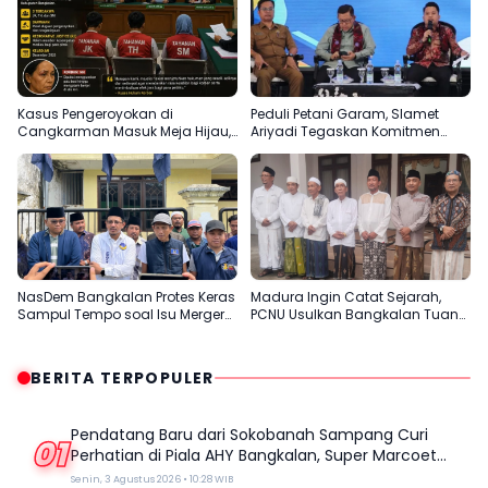
1 Galatama
Kasus Pengeroyokan di
Peduli Petani Garam, Slamet
Cangkarman Masuk Meja Hijau,
Ariyadi Tegaskan Komitmen
Korban Minta Pelaku Dihukum
Perjuangkan Kesejahteraan
Setimpal
Masyarakat Madura
NasDem Bangkalan Protes Keras
Madura Ingin Catat Sejarah,
Sampul Tempo soal Isu Merger
PCNU Usulkan Bangkalan Tuan
dengan Gerindra
Rumah Muktamar ke-35 NU
BERITA TERPOPULER
Pendatang Baru dari Sokobanah Sampang Curi
01
Perhatian di Piala AHY Bangkalan, Super Marcoet
Juara 1 Galatama
Senin, 3 Agustus 2026 • 10:28 WIB