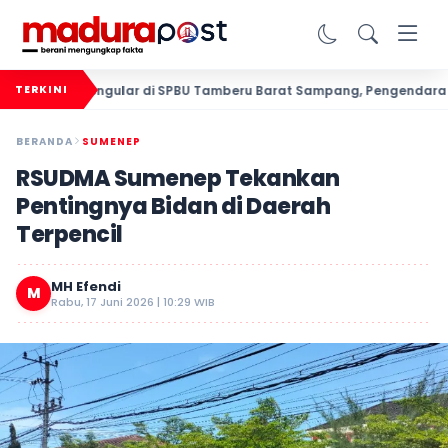
 BBM Mengular di SPBU Tamberu Barat Sampang, Pengendara Pertan
TERKINI
BERANDA
SUMENEP
RSUDMA Sumenep Tekankan
Pentingnya Bidan di Daerah
Terpencil
MH Efendi
M
Rabu, 17 Juni 2026 | 10:29 WIB