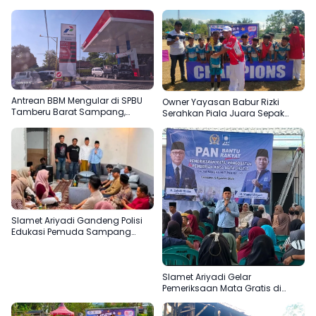
Antrean BBM Mengular di SPBU
Owner Yayasan Babur Rizki
Tamberu Barat Sampang,
Serahkan Piala Juara Sepak
Pengendara Pertanyakan
Bola SD di Camplong
Pengisian Jeriken di Tengah
Kelangkaan
Slamet Ariyadi Gandeng Polisi
Edukasi Pemuda Sampang
Jauhi Judi Online
Slamet Ariyadi Gelar
Pemeriksaan Mata Gratis di
Sampang, Komitmen
Menjadikan Madura Basis PAN