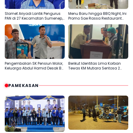
Slamet Ariyadi Lantik Pengurus
Menu Baru hingga BBQ Night, Ini
PAN di 27 Kecamatan Sumenep,
Promo Sae Rassa Restaurant
Konsolidasi Menuju 2029
Agustus Ini
Pengembalian SK Pensiun Molor,
Berikut Identitas Lima Korban
Keluarga Abdul Hamid Desak BRI
Tewas KM Mutiara Sentosa 2
Sumenep Tepati Komitmen
Terungkap
PAMEKASAN