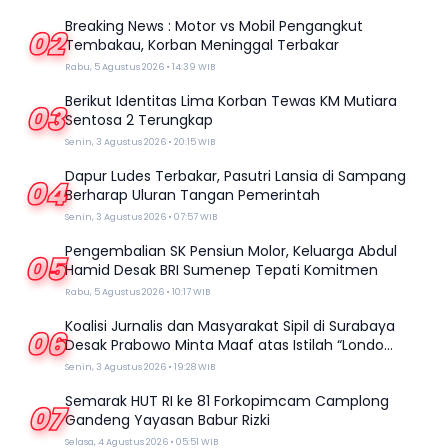
Breaking News : Motor vs Mobil Pengangkut
02
Tembakau, Korban Meninggal Terbakar
Rabu, 5 Agustus 2026 • 14:39 WIB
Berikut Identitas Lima Korban Tewas KM Mutiara
03
Sentosa 2 Terungkap
Senin, 3 Agustus 2026 • 20:15 WIB
Dapur Ludes Terbakar, Pasutri Lansia di Sampang
04
Berharap Uluran Tangan Pemerintah
Senin, 3 Agustus 2026 • 07:57 WIB
Pengembalian SK Pensiun Molor, Keluarga Abdul
05
Hamid Desak BRI Sumenep Tepati Komitmen
Rabu, 5 Agustus 2026 • 10:17 WIB
Koalisi Jurnalis dan Masyarakat Sipil di Surabaya
06
Desak Prabowo Minta Maaf atas Istilah “Londo
Ireng”
Senin, 3 Agustus 2026 • 19:28 WIB
Semarak HUT RI ke 81 Forkopimcam Camplong
07
Gandeng Yayasan Babur Rizki
Selasa, 4 Agustus 2026 • 05:51 WIB