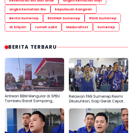
kesehatan ibu dan anak
angka kematian bayi
angka kematian ibu
kepulauan Kangean
Berita Sumenep
RSUDMA Sumenep
RSUD Sumenep
dr Erliyati
rumah sakit
MaduraPost
Sumenep
BERITA TERBARU
Antrean BBM Mengular di SPBU
Relawan PAN Sumenep Resmi
Tamberu Barat Sampang,
Dikukuhkan, Siap Gerak Cepat
Pengendara Pertanyakan
Bantu Rakyat
Pengisian Jeriken di Tengah
Kelangkaan