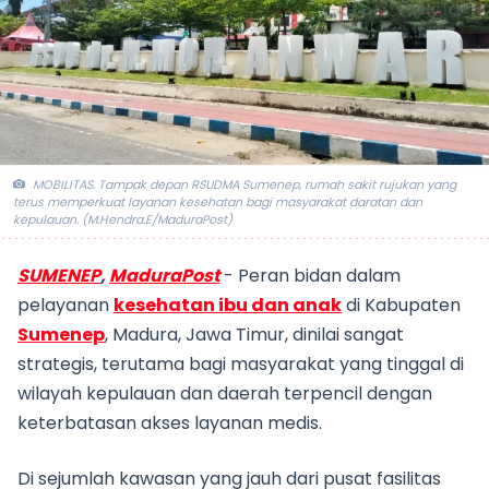
MOBILITAS. Tampak depan RSUDMA Sumenep, rumah sakit rujukan yang
terus memperkuat layanan kesehatan bagi masyarakat daratan dan
kepulauan. (M.Hendra.E/MaduraPost)
SUMENEP
,
MaduraPost
- Peran bidan dalam
pelayanan
kesehatan ibu dan anak
di Kabupaten
Sumenep
, Madura, Jawa Timur, dinilai sangat
strategis, terutama bagi masyarakat yang tinggal di
wilayah kepulauan dan daerah terpencil dengan
keterbatasan akses layanan medis.
Di sejumlah kawasan yang jauh dari pusat fasilitas