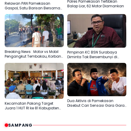
Polres Pamekasan Tertibkan
Relawan PAN Pamekasan
Balap Liar, 62 Motor Diamankan
Gaspol, Satu Barisan Bersama
Slamet Ariyadi
Breaking News : Motor vs Mobil
Pimpinan KC BSN Surabaya
Pengangkut Tembakau, Korban
Diminta Tak Bersembunyi di
Meninggal Terbakar
Balik Dalih Aturan
Dua Aktivis di Pamekasan
Kecamatan Pakong Target
Disebut Cari Sensasi Gara Gara
Juara 1 HUT RI ke 81 Kabupaten
Sentil H.Her
Pamekasan
SAMPANG