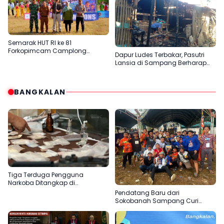
Semarak HUT RI ke 81
Forkopimcam Camplong
Dapur Ludes Terbakar, Pasutri
Gandeng Yayasan Babur Rizki
Lansia di Sampang Berharap
Uluran Tangan Pemerintah
BANGKALAN
Tiga Terduga Pengguna
Narkoba Ditangkap di
Bangkalan, Polisi Kejar Pemasok
Pendatang Baru dari
Sokobanah Sampang Curi
Perhatian di Piala AHY
Bangkalan, Super Marcoet Juara