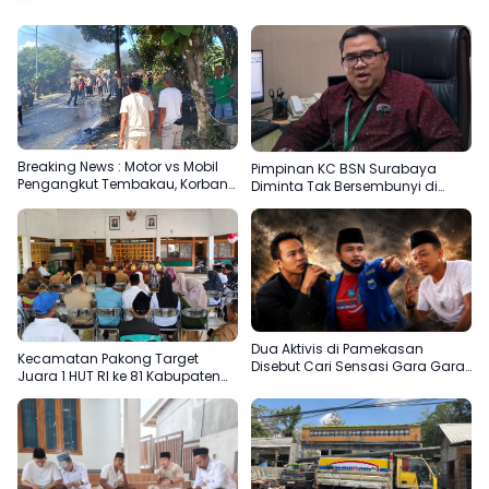
Breaking News : Motor vs Mobil
Pimpinan KC BSN Surabaya
Pengangkut Tembakau, Korban
Diminta Tak Bersembunyi di
Meninggal Terbakar
Balik Dalih Aturan
Dua Aktivis di Pamekasan
Kecamatan Pakong Target
Disebut Cari Sensasi Gara Gara
Juara 1 HUT RI ke 81 Kabupaten
Sentil H.Her
Pamekasan