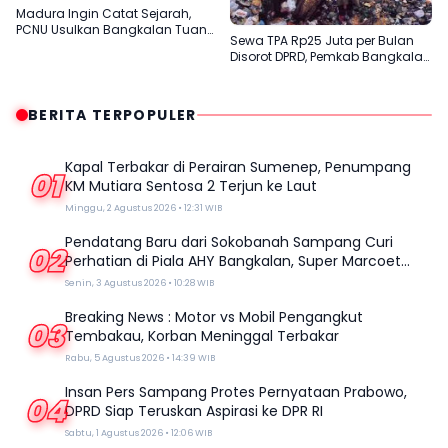
Madura Ingin Catat Sejarah,
PCNU Usulkan Bangkalan Tuan
Sewa TPA Rp25 Juta per Bulan
Rumah Muktamar ke-35 NU
Disorot DPRD, Pemkab Bangkalan
Dinilai Tak Efektif
BERITA TERPOPULER
Kapal Terbakar di Perairan Sumenep, Penumpang
01
KM Mutiara Sentosa 2 Terjun ke Laut
Minggu, 2 Agustus 2026 • 12:31 WIB
Pendatang Baru dari Sokobanah Sampang Curi
02
Perhatian di Piala AHY Bangkalan, Super Marcoet
Juara 1 Galatama
Senin, 3 Agustus 2026 • 10:28 WIB
Breaking News : Motor vs Mobil Pengangkut
03
Tembakau, Korban Meninggal Terbakar
Rabu, 5 Agustus 2026 • 14:39 WIB
Insan Pers Sampang Protes Pernyataan Prabowo,
04
DPRD Siap Teruskan Aspirasi ke DPR RI
Sabtu, 1 Agustus 2026 • 12:06 WIB