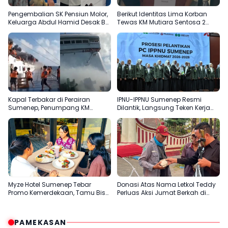
Pengembalian SK Pensiun Molor,
Berikut Identitas Lima Korban
Keluarga Abdul Hamid Desak BRI
Tewas KM Mutiara Sentosa 2
Sumenep Tepati Komitmen
Terungkap
Kapal Terbakar di Perairan
IPNU-IPPNU Sumenep Resmi
Sumenep, Penumpang KM
Dilantik, Langsung Teken Kerja
Mutiara Sentosa 2 Terjun ke Laut
Sama Beasiswa dengan Empat
Kampus
Myze Hotel Sumenep Tebar
Donasi Atas Nama Letkol Teddy
Promo Kemerdekaan, Tamu Bisa
Perluas Aksi Jumat Berkah di
Nikmati Paket Menginap dan
Sumenep
Kuliner Spesial
PAMEKASAN