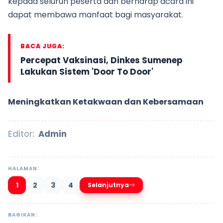
kepada seluruh peserta dan berharap acara ini
dapat membawa manfaat bagi masyarakat.
BACA JUGA:
Percepat Vaksinasi, Dinkes Sumenep
Lakukan Sistem 'Door To Door'
Meningkatkan Ketakwaan dan Kebersamaan
Editor:
Admin
HALAMAN:
1
2
3
4
Selanjutnya
BAGIKAN: