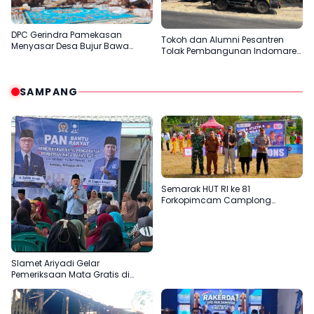
DPC Gerindra Pamekasan
Tokoh dan Alumni Pesantren
Menyasar Desa Bujur Bawa
Tolak Pembangunan Indomaret
Pesan Prabowo Subianto
di Desa Panaan
SAMPANG
Semarak HUT RI ke 81
Forkopimcam Camplong
Gandeng Yayasan Babur Rizki
Slamet Ariyadi Gelar
Pemeriksaan Mata Gratis di
Sampang, Komitmen
Menjadikan Madura Basis PAN