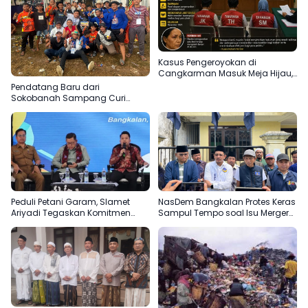
Kasus Pengeroyokan di
Cangkarman Masuk Meja Hijau,
Korban Minta Pelaku Dihukum
Pendatang Baru dari
Setimpal
Sokobanah Sampang Curi
Perhatian di Piala AHY
Bangkalan, Super Marcoet Juara
1 Galatama
Peduli Petani Garam, Slamet
NasDem Bangkalan Protes Keras
Ariyadi Tegaskan Komitmen
Sampul Tempo soal Isu Merger
Perjuangkan Kesejahteraan
dengan Gerindra
Masyarakat Madura