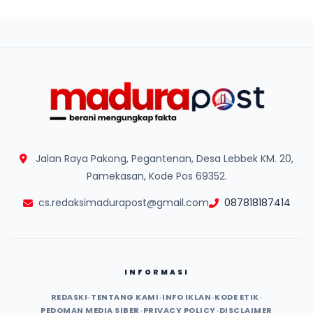
Jalan Raya Pakong, Pegantenan, Desa Lebbek KM. 20,
Pamekasan, Kode Pos 69352.
cs.redaksimadurapost@gmail.com
087818187414
INFORMASI
REDASKI
•
TENTANG KAMI
•
INFO IKLAN
•
KODE ETIK
•
PEDOMAN MEDIA SIBER
•
PRIVACY POLICY
•
DISCLAIMER