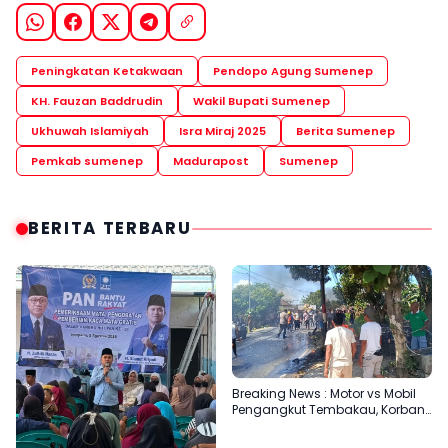
Peningkatan Ketakwaan
Pendopo Agung Sumenep
KH. Fauzan Baddrudin
Wakil Bupati Sumenep
Ukhuwah Islamiyah
Isra Miraj 2025
Berita Sumenep
Pemkab sumenep
Madurapost
Sumenep
BERITA TERBARU
Breaking News : Motor vs Mobil
Pengangkut Tembakau, Korban
Meninggal Terbakar