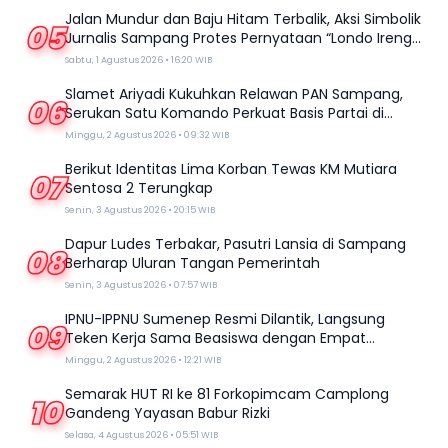
Jalan Mundur dan Baju Hitam Terbalik, Aksi Simbolik
05
Jurnalis Sampang Protes Pernyataan “Londo Ireng”
Prabowo
Sabtu, 1 Agustus 2026 • 16:20 WIB
Slamet Ariyadi Kukuhkan Relawan PAN Sampang,
06
Serukan Satu Komando Perkuat Basis Partai di
Madura
Minggu, 2 Agustus 2026 • 09:32 WIB
Berikut Identitas Lima Korban Tewas KM Mutiara
07
Sentosa 2 Terungkap
Senin, 3 Agustus 2026 • 20:15 WIB
Dapur Ludes Terbakar, Pasutri Lansia di Sampang
08
Berharap Uluran Tangan Pemerintah
Senin, 3 Agustus 2026 • 07:57 WIB
IPNU-IPPNU Sumenep Resmi Dilantik, Langsung
09
Teken Kerja Sama Beasiswa dengan Empat
Kampus
Minggu, 2 Agustus 2026 • 12:21 WIB
Semarak HUT RI ke 81 Forkopimcam Camplong
10
Gandeng Yayasan Babur Rizki
Selasa, 4 Agustus 2026 • 05:51 WIB