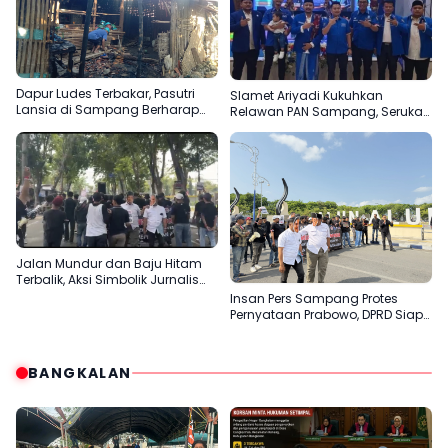
Dapur Ludes Terbakar, Pasutri
Slamet Ariyadi Kukuhkan
Lansia di Sampang Berharap
Relawan PAN Sampang, Serukan
Uluran Tangan Pemerintah
Satu Komando Perkuat Basis
Partai di Madura
Jalan Mundur dan Baju Hitam
Terbalik, Aksi Simbolik Jurnalis
Sampang Protes Pernyataan
Insan Pers Sampang Protes
“Londo Ireng” Prabowo
Pernyataan Prabowo, DPRD Siap
Teruskan Aspirasi ke DPR RI
BANGKALAN