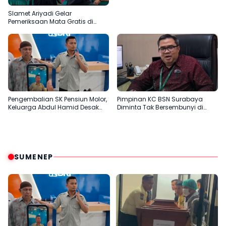
Slamet Ariyadi Gelar
Pemeriksaan Mata Gratis di
Sampang, Komitmen
Menjadikan Madura Basis PAN
Pengembalian SK Pensiun Molor,
Pimpinan KC BSN Surabaya
Keluarga Abdul Hamid Desak
Diminta Tak Bersembunyi di
BRI Sumenep Tepati Komitmen
Balik Dalih Aturan
SUMENEP