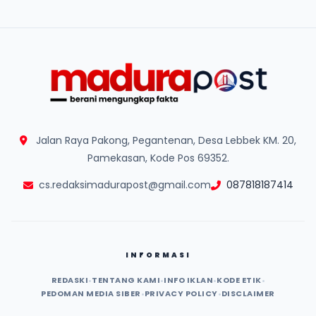
Jalan Raya Pakong, Pegantenan, Desa Lebbek KM. 20,
Pamekasan, Kode Pos 69352.
cs.redaksimadurapost@gmail.com
087818187414
INFORMASI
REDASKI
•
TENTANG KAMI
•
INFO IKLAN
•
KODE ETIK
•
PEDOMAN MEDIA SIBER
•
PRIVACY POLICY
•
DISCLAIMER