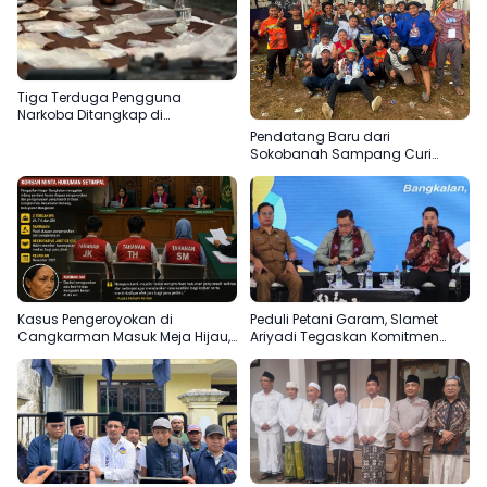
Tiga Terduga Pengguna
Narkoba Ditangkap di
Bangkalan, Polisi Kejar Pemasok
Pendatang Baru dari
Sokobanah Sampang Curi
Perhatian di Piala AHY
Bangkalan, Super Marcoet Juara
1 Galatama
Kasus Pengeroyokan di
Peduli Petani Garam, Slamet
Cangkarman Masuk Meja Hijau,
Ariyadi Tegaskan Komitmen
Korban Minta Pelaku Dihukum
Perjuangkan Kesejahteraan
Setimpal
Masyarakat Madura