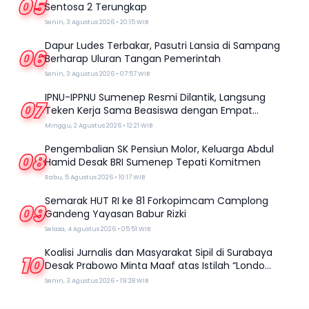
05
Sentosa 2 Terungkap
Senin, 3 Agustus 2026 • 20:15 WIB
Dapur Ludes Terbakar, Pasutri Lansia di Sampang
06
Berharap Uluran Tangan Pemerintah
Senin, 3 Agustus 2026 • 07:57 WIB
IPNU-IPPNU Sumenep Resmi Dilantik, Langsung
07
Teken Kerja Sama Beasiswa dengan Empat
Kampus
Minggu, 2 Agustus 2026 • 12:21 WIB
Pengembalian SK Pensiun Molor, Keluarga Abdul
08
Hamid Desak BRI Sumenep Tepati Komitmen
Rabu, 5 Agustus 2026 • 10:17 WIB
Semarak HUT RI ke 81 Forkopimcam Camplong
09
Gandeng Yayasan Babur Rizki
Selasa, 4 Agustus 2026 • 05:51 WIB
Koalisi Jurnalis dan Masyarakat Sipil di Surabaya
10
Desak Prabowo Minta Maaf atas Istilah “Londo
Ireng”
Senin, 3 Agustus 2026 • 19:28 WIB