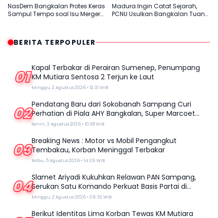
NasDem Bangkalan Protes Keras
Madura Ingin Catat Sejarah,
Sampul Tempo soal Isu Merger
PCNU Usulkan Bangkalan Tuan
dengan Gerindra
Rumah Muktamar ke-35 NU
BERITA TERPOPULER
Kapal Terbakar di Perairan Sumenep, Penumpang
01
KM Mutiara Sentosa 2 Terjun ke Laut
Minggu, 2 Agustus 2026 • 12:31 WIB
Pendatang Baru dari Sokobanah Sampang Curi
02
Perhatian di Piala AHY Bangkalan, Super Marcoet
Juara 1 Galatama
Senin, 3 Agustus 2026 • 10:28 WIB
Breaking News : Motor vs Mobil Pengangkut
03
Tembakau, Korban Meninggal Terbakar
Rabu, 5 Agustus 2026 • 14:39 WIB
Slamet Ariyadi Kukuhkan Relawan PAN Sampang,
04
Serukan Satu Komando Perkuat Basis Partai di
Madura
Minggu, 2 Agustus 2026 • 09:32 WIB
Berikut Identitas Lima Korban Tewas KM Mutiara