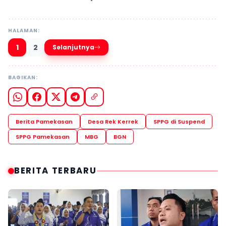
HALAMAN:
1
2
Selanjutnya
BAGIKAN:
Berita Pamekasan
Desa Rek Kerrek
SPPG di Suspend
SPPG Pamekasan
MBG
BGN
BERITA TERBARU