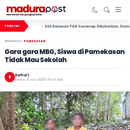
 Rakyat
500 Relawan PAN Sumenep Dikukuhkan, Slamet Ari
TERKINI
BERANDA
PAMEKASAN
Gara gara MBG, Siswa di Pamekasan
Tidak Mau Sekolah
Safra’i
S
Kamis, 4 Juni 2026 | 18:47 WIB