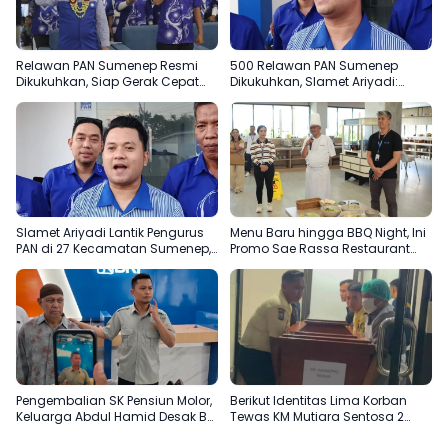
Relawan PAN Sumenep Resmi
500 Relawan PAN Sumenep
Dikukuhkan, Siap Gerak Cepat
Dikukuhkan, Slamet Ariyadi:
Bantu Rakyat
Garda Terdepan Bantu Rakyat
Slamet Ariyadi Lantik Pengurus
Menu Baru hingga BBQ Night, Ini
PAN di 27 Kecamatan Sumenep,
Promo Sae Rassa Restaurant
Konsolidasi Menuju 2029
Agustus Ini
Pengembalian SK Pensiun Molor,
Berikut Identitas Lima Korban
Keluarga Abdul Hamid Desak BRI
Tewas KM Mutiara Sentosa 2
Sumenep Tepati Komitmen
Terungkap