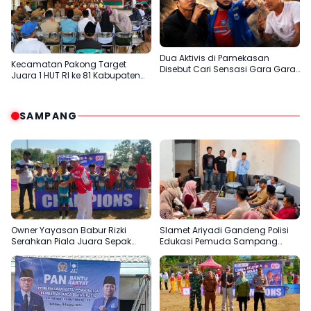
Dua Aktivis di Pamekasan
Kecamatan Pakong Target
Disebut Cari Sensasi Gara Gara
Juara 1 HUT RI ke 81 Kabupaten
Sentil H.Her
Pamekasan
SAMPANG
Owner Yayasan Babur Rizki
Slamet Ariyadi Gandeng Polisi
Serahkan Piala Juara Sepak
Edukasi Pemuda Sampang
Bola SD di Camplong
Jauhi Judi Online