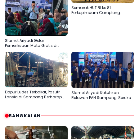
Semarak HUT RI ke 81
Forkopimcam Camplong
Gandeng Yayasan Babur Rizki
Slamet Ariyadi Gelar
Pemeriksaan Mata Gratis di
Sampang, Komitmen
Menjadikan Madura Basis PAN
Dapur Ludes Terbakar, Pasutri
Slamet Ariyadi Kukuhkan
Lansia di Sampang Berharap
Relawan PAN Sampang, Serukan
Uluran Tangan Pemerintah
Satu Komando Perkuat Basis
Partai di Madura
BANGKALAN