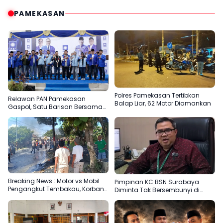
PAMEKASAN
Polres Pamekasan Tertibkan
Relawan PAN Pamekasan
Balap Liar, 62 Motor Diamankan
Gaspol, Satu Barisan Bersama
Slamet Ariyadi
Breaking News : Motor vs Mobil
Pimpinan KC BSN Surabaya
Pengangkut Tembakau, Korban
Diminta Tak Bersembunyi di
Meninggal Terbakar
Balik Dalih Aturan