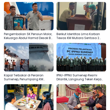
Pengembalian SK Pensiun Molor,
Berikut Identitas Lima Korban
Keluarga Abdul Hamid Desak BRI
Tewas KM Mutiara Sentosa 2
Sumenep Tepati Komitmen
Terungkap
Kapal Terbakar di Perairan
IPNU-IPPNU Sumenep Resmi
Sumenep, Penumpang KM
Dilantik, Langsung Teken Kerja
Mutiara Sentosa 2 Terjun ke Laut
Sama Beasiswa dengan Empat
Kampus