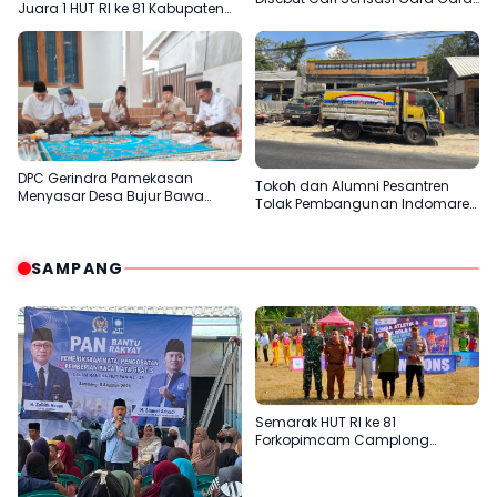
Juara 1 HUT RI ke 81 Kabupaten
Sentil H.Her
Pamekasan
DPC Gerindra Pamekasan
Tokoh dan Alumni Pesantren
Menyasar Desa Bujur Bawa
Tolak Pembangunan Indomaret
Pesan Prabowo Subianto
di Desa Panaan
SAMPANG
Semarak HUT RI ke 81
Forkopimcam Camplong
Gandeng Yayasan Babur Rizki