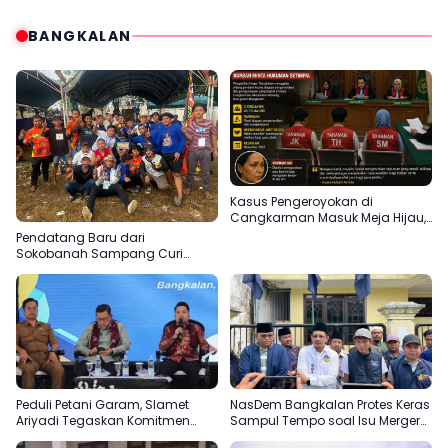
BANGKALAN
Kasus Pengeroyokan di
Cangkarman Masuk Meja Hijau,
Korban Minta Pelaku Dihukum
Pendatang Baru dari
Setimpal
Sokobanah Sampang Curi
Perhatian di Piala AHY
Bangkalan, Super Marcoet Juara
1 Galatama
Peduli Petani Garam, Slamet
NasDem Bangkalan Protes Keras
Ariyadi Tegaskan Komitmen
Sampul Tempo soal Isu Merger
Perjuangkan Kesejahteraan
dengan Gerindra