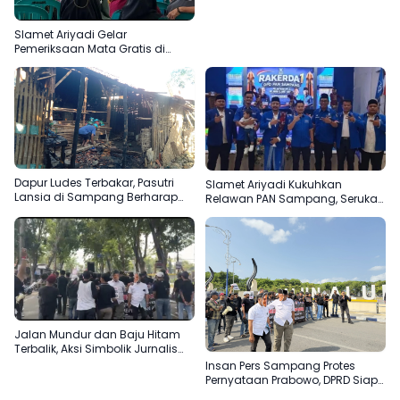
Slamet Ariyadi Gelar
Pemeriksaan Mata Gratis di
Sampang, Komitmen
Menjadikan Madura Basis PAN
Dapur Ludes Terbakar, Pasutri
Slamet Ariyadi Kukuhkan
Lansia di Sampang Berharap
Relawan PAN Sampang, Serukan
Uluran Tangan Pemerintah
Satu Komando Perkuat Basis
Partai di Madura
Jalan Mundur dan Baju Hitam
Terbalik, Aksi Simbolik Jurnalis
Sampang Protes Pernyataan
Insan Pers Sampang Protes
“Londo Ireng” Prabowo
Pernyataan Prabowo, DPRD Siap
Teruskan Aspirasi ke DPR RI