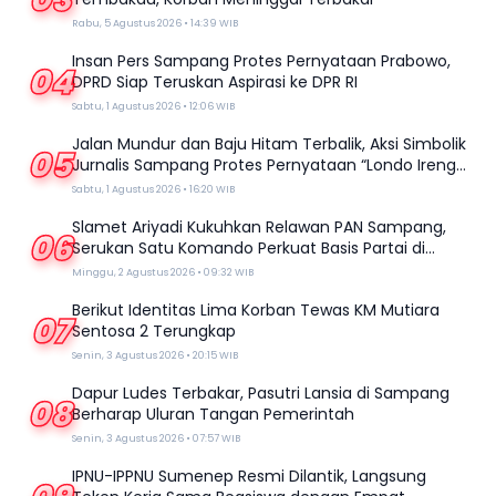
Rabu, 5 Agustus 2026 • 14:39 WIB
Insan Pers Sampang Protes Pernyataan Prabowo,
04
DPRD Siap Teruskan Aspirasi ke DPR RI
Sabtu, 1 Agustus 2026 • 12:06 WIB
Jalan Mundur dan Baju Hitam Terbalik, Aksi Simbolik
05
Jurnalis Sampang Protes Pernyataan “Londo Ireng”
Prabowo
Sabtu, 1 Agustus 2026 • 16:20 WIB
Slamet Ariyadi Kukuhkan Relawan PAN Sampang,
06
Serukan Satu Komando Perkuat Basis Partai di
Madura
Minggu, 2 Agustus 2026 • 09:32 WIB
Berikut Identitas Lima Korban Tewas KM Mutiara
07
Sentosa 2 Terungkap
Senin, 3 Agustus 2026 • 20:15 WIB
Dapur Ludes Terbakar, Pasutri Lansia di Sampang
08
Berharap Uluran Tangan Pemerintah
Senin, 3 Agustus 2026 • 07:57 WIB
IPNU-IPPNU Sumenep Resmi Dilantik, Langsung