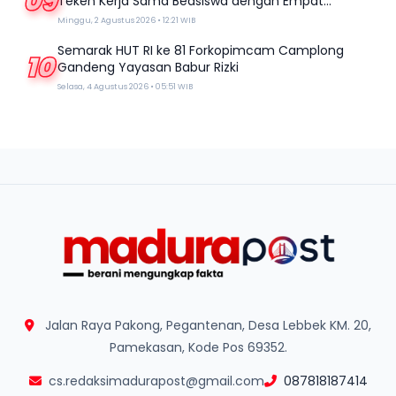
09
Teken Kerja Sama Beasiswa dengan Empat
Kampus
Minggu, 2 Agustus 2026 • 12:21 WIB
Semarak HUT RI ke 81 Forkopimcam Camplong
10
Gandeng Yayasan Babur Rizki
Selasa, 4 Agustus 2026 • 05:51 WIB
Jalan Raya Pakong, Pegantenan, Desa Lebbek KM. 20,
Pamekasan, Kode Pos 69352.
cs.redaksimadurapost@gmail.com
087818187414