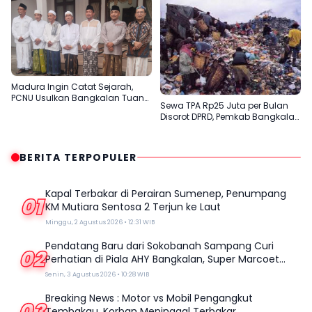
Masyarakat Madura
Madura Ingin Catat Sejarah,
PCNU Usulkan Bangkalan Tuan
Sewa TPA Rp25 Juta per Bulan
Rumah Muktamar ke-35 NU
Disorot DPRD, Pemkab Bangkalan
Dinilai Tak Efektif
BERITA TERPOPULER
Kapal Terbakar di Perairan Sumenep, Penumpang
01
KM Mutiara Sentosa 2 Terjun ke Laut
Minggu, 2 Agustus 2026 • 12:31 WIB
Pendatang Baru dari Sokobanah Sampang Curi
02
Perhatian di Piala AHY Bangkalan, Super Marcoet
Juara 1 Galatama
Senin, 3 Agustus 2026 • 10:28 WIB
Breaking News : Motor vs Mobil Pengangkut
03
Tembakau, Korban Meninggal Terbakar