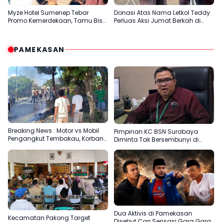
Myze Hotel Sumenep Tebar
Donasi Atas Nama Letkol Teddy
Promo Kemerdekaan, Tamu Bisa
Perluas Aksi Jumat Berkah di
Nikmati Paket Menginap dan
Sumenep
Kuliner Spesial
PAMEKASAN
Breaking News : Motor vs Mobil
Pimpinan KC BSN Surabaya
Pengangkut Tembakau, Korban
Diminta Tak Bersembunyi di
Meninggal Terbakar
Balik Dalih Aturan
Dua Aktivis di Pamekasan
Kecamatan Pakong Target
Disebut Cari Sensasi Gara Gara